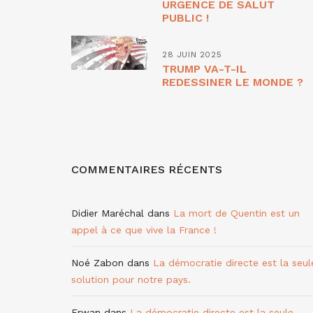
URGENCE DE SALUT
PUBLIC !
28 JUIN 2025
TRUMP VA-T-IL
REDESSINER LE MONDE ?
COMMENTAIRES RÉCENTS
Didier Maréchal
dans
La mort de Quentin est un
appel à ce que vive la France !
Noé Zabon
dans
La démocratie directe est la seul
solution pour notre pays.
Erwan
dans
La démocratie directe est la seule