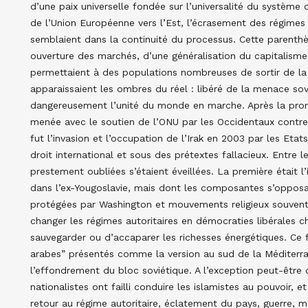
d’une paix universelle fondée sur l’universalité du système
de l’Union Européenne vers l’Est, l’écrasement des régimes n
semblaient dans la continuité du processus. Cette parenth
ouverture des marchés, d’une généralisation du capitalism
permettaient à des populations nombreuses de sortir de la p
apparaissaient les ombres du réel : libéré de la menace sovié
dangereusement l’unité du monde en marche. Après la prom
menée avec le soutien de l’ONU par les Occidentaux contre 
fut l’invasion et l’occupation de l’Irak en 2003 par les Etat
droit international et sous des prétextes fallacieux. Entre 
prestement oubliées s’étaient éveillées. La première était l
dans l’ex-Yougoslavie, mais dont les composantes s’opposai
protégées par Washington et mouvements religieux souvent 
changer les régimes autoritaires en démocraties libérales 
sauvegarder ou d’accaparer les richesses énergétiques. Ce 
arabes” présentés comme la version au sud de la Méditerra
l’effondrement du bloc soviétique. A l’exception peut-être d
nationalistes ont failli conduire les islamistes au pouvoir, 
retour au régime autoritaire, éclatement du pays, guerre,