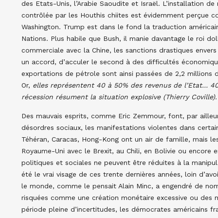
des Etats-Unis, l’Arabie Saoudite et Israël. L’installation d
contrôlée par les Houthis chiites est évidemment perçu
Washington. Trump est dans le fond la traduction américain
Nations. Plus habile que Bush, il manie davantage le roi doll
commerciale avec la Chine, les sanctions drastiques envers l
un accord, d’acculer le second à des difficultés économiqu
exportations de pétrole sont ainsi passées de 2,2 millions d
Or,
elles représentent 40 à 50% des revenus de l’Etat… 4
récession résument la situation explosive (Thierry Coville)
Des mauvais esprits, comme Eric Zemmour, font, par ailleu
désordres sociaux, les manifestations violentes dans certain
Téhéran, Caracas, Hong-Kong ont un air de famille, mais les
Royaume-Uni avec le Brexit, au Chili, en Bolivie ou encore 
politiques et sociales ne peuvent être réduites à la manipu
été le vrai visage de ces trente dernières années, loin d’a
le monde, comme le pensait Alain Minc, a engendré de no
risquées comme une création monétaire excessive ou des mi
période pleine d’incertitudes, les démocrates américains frag