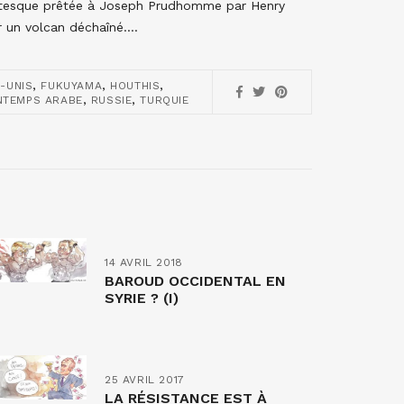
rotesque prêtée à Joseph Prudhomme par Henry
r un volcan déchaîné….
,
,
,
-UNIS
FUKUYAMA
HOUTHIS
,
,
NTEMPS ARABE
RUSSIE
TURQUIE
14 AVRIL 2018
BAROUD OCCIDENTAL EN
SYRIE ? (I)
25 AVRIL 2017
LA RÉSISTANCE EST À