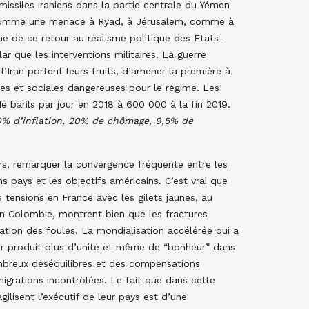
e missiles iraniens dans la partie centrale du Yémen
e comme une menace à Ryad, à Jérusalem, comme à
e de ce retour au réalisme politique des Etats-
ar que les interventions militaires. La guerre
’Iran portent leurs fruits, d’amener la première à
es et sociales dangereuses pour le régime. Les
e barils par jour en 2018 à 600 000 à la fin 2019.
0% d’inflation, 20% de chômage, 9,5% de
.
rs, remarquer la convergence fréquente entre les
s pays et les objectifs américains. C’est vrai que
 tensions en France avec les gilets jaunes, au
en Colombie, montrent bien que les fractures
lation des foules. La mondialisation accélérée qui a
voir produit plus d’unité et même de “bonheur” dans
mbreux déséquilibres et des compensations
grations incontrôlées. Le fait que dans cette
ilisent l’exécutif de leur pays est d’une