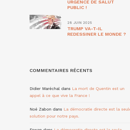
URGENCE DE SALUT
PUBLIC !
28 JUIN 2025
TRUMP VA-T-IL
REDESSINER LE MONDE ?
COMMENTAIRES RÉCENTS
Didier Maréchal
dans
La mort de Quentin est un
appel à ce que vive la France !
Noé Zabon
dans
La démocratie directe est la seul
solution pour notre pays.
Erwan
dans
La démocratie directe est la seule