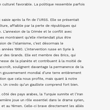
n culturel favorable. La politique ressemble parfois
 saisie après la fin de l’URSS. Elle se présentait
lture, affaiblie par la perte de républiques qui
 L’annexion de la Crimée et le conflit avec
es montraient qu’elle n’entendait plus être
sion de l’islamisme, c’est désormais le
es années 1990. L’intervention russe en Syrie à
ur des Grands. Elle est membre des Brics, qui
esse de la planète et contribuent à la moitié de
accroît, soulignent davantage la permanence de la
s un gouvernement mondial d’une terre entièrement
ition que cela nous profite, mais quant à notre
un. Un credo qu’un gaulliste comprend fort bien.
à côté des pays arabes, la Turquie sunnite et l’Iran
emière joue un rôle essentiel dans le drame syrien,
 et au Yémen. Celle-ci brave directement les alliés