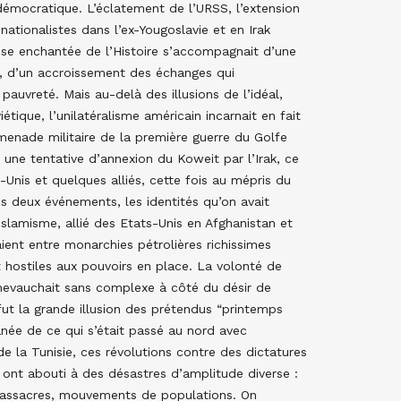
 démocratique. L’éclatement de l’URSS, l’extension
ationalistes dans l’ex-Yougoslavie et en Irak
èse enchantée de l’Histoire s’accompagnait d’une
e, d’un accroissement des échanges qui
auvreté. Mais au-delà des illusions de l’idéal,
tique, l’unilatéralisme américain incarnait en fait
enade militaire de la première guerre du Golfe
une tentative d’annexion du Koweit par l’Irak, ce
s-Unis et quelques alliés, cette fois au mépris du
les deux événements, les identités qu’on avait
’islamisme, allié des Etats-Unis en Afghanistan et
ent entre monarchies pétrolières richissimes
hostiles aux pouvoirs en place. La volonté de
chevauchait sans complexe à côté du désir de
fut la grande illusion des prétendus “printemps
née de ce qui s’était passé au nord avec
e la Tunisie, ces révolutions contre des dictatures
et ont abouti à des désastres d’amplitude diverse :
 massacres, mouvements de populations. On