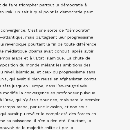
t de faire triompher partout la démocratie à
en Irak. On sait à quel point la démocratie peut
 convergence. C’est une sorte de “démocrate”
e-atlantique, mais partageant leur progressisme
qui revendique pourtant la fin de toute différence
dole médiatique Obama avait conduit, après avoir
temps arabe et à l’Etat islamique. La chute de
composition du monde mêlant les ambitions des
u réveil islamique, et ceux du progressisme sans
Unis, qui avait si bien réussi en Afghanistan contre
 tête jusqu’en Europe, dans l’ex-Yougoslavie.
as modifié la convergence en profondeur puisque
 l’Irak, qui n’y était pour rien, mais sera le premier
ntemps arabe, par une invasion, et non sous
qui aurait pu révéler la complexité des forces en
e sa naissance. Il n’en a rien été. Pourtant, la
pouvoir de la majorité chiite et par la