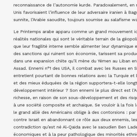
reconnaissance de l’autonomie kurde. Paradoxalement, en me
Unis favorisaient l’influence de leur adversaire iranien à Bag
sunnite, l’Arabie saoudite, toujours soumise au salafisme w
Le Printemps arabe apparu comme un grand mouvement idéo
réalités nationales qui sont le véritable terrain de la géopo
que leur fragilité interne semble alimenter leur dynamique e
des sanctions qui ruinent son économie, tarissent sa producti
dans une expansion chiite qu’il mène du Yémen au Liban en p
Assad. Ennemi n°1 des USA, il combat avec les Russes en S
entretient pourtant de bonnes relations avec la Turquie et
et des mieux éduquées de la région supportera-t-elle long
développement intérieur ? Son ennemi le plus direct est l’A
richesse, en raison de son sous-développement et des risq
à une société composite et archaïque. Se vouloir à la fois le
le grand allié des Américains oblige à des contorsions : par
contre Israël en abandonnant ce rôle aux deux ennemis, les
contradiction qu’est né Al-Qaïda avec le saoudien Ben Laden
économiques et à la peur pathologique des minorités ethniq