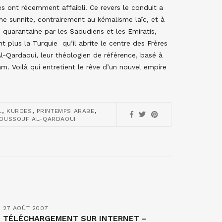
s ont récemment affaibli. Ce revers le conduit a
sme sunnite, contrairement au kémalisme laïc, et à
n quarantaine par les Saoudiens et les Emiratis,
 plus la Turquie qu’il abrite le centre des Frères
l-Qardaoui, leur théologien de référence, basé à
m. Voilà qui entretient le rêve d’un nouvel empire
,
,
,
L
KURDES
PRINTEMPS ARABE
OUSSOUF AL-QARDAOUI
27 AOÛT 2007
TÉLÉCHARGEMENT SUR INTERNET –