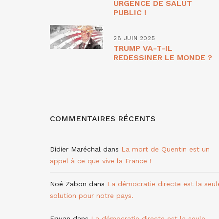
URGENCE DE SALUT
PUBLIC !
28 JUIN 2025
TRUMP VA-T-IL
REDESSINER LE MONDE ?
COMMENTAIRES RÉCENTS
Didier Maréchal
dans
La mort de Quentin est un
appel à ce que vive la France !
Noé Zabon
dans
La démocratie directe est la seul
solution pour notre pays.
Erwan
dans
La démocratie directe est la seule