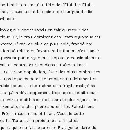
ttant le chiisme à la tête de l’Etat, les Etats-
dad, et suscitaient la crainte de leur grand allié
ahhabite.
logique correspondit en fait au retour des
litique. Or, le trait dominant des Etats régionaux est
xterne. L’Iran, de plus en plus isolé, frappé par
on pétrolière et favorisent l’inflation, s’est lancé
assant par la Syrie où il appuie le cousin alaouïte
yrie et contre les Saoudiens au Yémen, mais
 le Qatar. Sa population, l’une des plus nombreuses
temps le poids de cette ambition au détriment du
rabie saoudite, elle-même bien fragile malgré sa
ues qu’un développement trop rapide ferait courir
 centre de diffusion de l’islam le plus rigoriste et
 exemple, ne plus guère soutenir les Palestiniens
 Frères musulmans et l’Iran. C’est de cette
. La Turquie, en proie à des difficultés
ues, qui en a fait le premier Etat génocidaire du