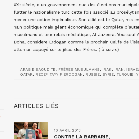
XXe siècle, a un gouvernement que des élections municipale
flatter le nationalisme turc cette fois associé au prosélyti
mener une action impérialiste. Son allié est le Qatar, mis e
nain politique mais géant économique qui complète d’autant
musulmans et leur relais médiatique, Al-Jazeera. Youssouf A
Doha, considère Erdogan comme le prochain Calife de l’isla
ottoman appuyé sur le jihad des Frères. ( à suivre)
,
,
,
,
ARABIE SAOUDITE
FRÈRES MUSULMANS
IRAK
IRAN
ISRAË
,
,
,
,
,
QATAR
RECEP TAYYIP ERDOGAN
RUSSIE
SYRIE
TURQUIE
Y
ARTICLES LIÉS
e
10 AVRIL 2013
CONTRE LA BARBARIE,