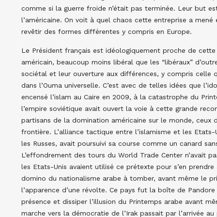
comme si la guerre froide n’était pas terminée. Leur but es
l’américaine. On voit à quel chaos cette entreprise a mené 
revêtir des formes différentes y compris en Europe.
Le Président français est idéologiquement proche de cette
américain, beaucoup moins libéral que les “libéraux” d’outr
sociétal et leur ouverture aux différences, y compris celle 
dans l’Ouma universelle. C’est avec de telles idées que l’i
encensé l’islam au Caire en 2009, à la catastrophe du Prin
l’empire soviétique avait ouvert la voie à cette grande re
partisans de la domination américaine sur le monde, ceux d
frontière. L’alliance tactique entre l’islamisme et les Etats-
les Russes, avait poursuivi sa course comme un canard sans
L’effondrement des tours du World Trade Center n’avait p
les Etats-Unis avaient utilisé ce prétexte pour s’en prendre à
domino du nationalisme arabe à tomber, avant même le pri
l’apparence d’une révolte. Ce pays fut la boîte de Pandore 
présence et dissiper l’illusion du Printemps arabe avant mêm
marche vers la démocratie de l’Irak passait par l’arrivée au 