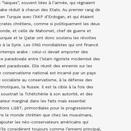
 “laïques”, souvent liées à l’armée, qui régnaient
rabe réduit à chacun des Etats. Au premier rang de
en Turquie avec l’AKP d’Erdogan, et qui étaient
rates chrétiens, comme si politiquement les deux
 monde, et celle de Mahomet, chef de guerre et
urquie et le Qatar ont donc soutenu les révoltes
 à la Syrie. Les ONG mondialistes qui ont financé
intemps arabe : celui-ci devait emporter des
ce paradoxale entre l’islam rigoriste modernisé des
 est paradoxale. Elle réunit des ennemis sur les
e conservatisme national est incarné par un pays
ale socialiste au conservatisme, à la défense des
iotiques, la Russie. Il est la cible à la fois des
 soustrait la Tchétchénie à son autorité, et des
cateur marginal dans les faits mais essentiel
tions LGBT, primordiales pour le progressisme
dans le monde chrétien que chez les musulmans,
 ajouter les néo-conservateurs américains qui
ils considèrent toujours comme l’ennemi principal,