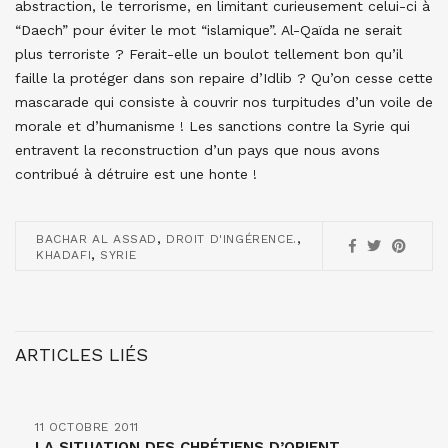
abstraction, le terrorisme, en limitant curieusement celui-ci à
“Daech” pour éviter le mot “islamique”. Al-Qaïda ne serait
plus terroriste ? Ferait-elle un boulot tellement bon qu’il
faille la protéger dans son repaire d’Idlib ? Qu’on cesse cette
mascarade qui consiste à couvrir nos turpitudes d’un voile de
morale et d’humanisme ! Les sanctions contre la Syrie qui
entravent la reconstruction d’un pays que nous avons
contribué à détruire est une honte !
,
,
BACHAR AL ASSAD
DROIT D'INGÉRENCE.
,
KHADAFI
SYRIE
ARTICLES LIÉS
11 OCTOBRE 2011
LA SITUATION DES CHRÉTIENS D’ORIENT