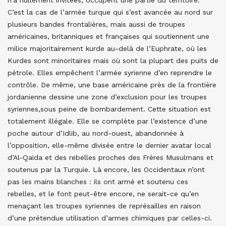
n’a nullement invitées, occupent une partie du territoire.
C’est la cas de l’armée turque qui s’est avancée au nord sur
plusieurs bandes frontalières, mais aussi de troupes
américaines, britanniques et françaises qui soutiennent une
milice majoritairement kurde au-delà de l’Euphrate, où les
Kurdes sont minoritaires mais où sont la plupart des puits de
pétrole. Elles empêchent l’armée syrienne d’en reprendre le
contrôle. De même, une base américaine près de la frontière
jordanienne dessine une zone d’exclusion pour les troupes
syriennes,sous peine de bombardement. Cette situation est
totalement illégale. Elle se complète par l’existence d’une
poche autour d’Idlib, au nord-ouest, abandonnée à
l’opposition, elle-même divisée entre le dernier avatar local
d’Al-Qaïda et des rebelles proches des Frères Musulmans et
soutenus par la Turquie. Là encore, les Occidentaux n’ont
pas les mains blanches : ils ont armé et soutenu ces
rebelles, et le font peut-être encore, ne serait-ce qu’en
menaçant les troupes syriennes de représailles en raison
d’une prétendue utilisation d’armes chimiques par celles-ci.