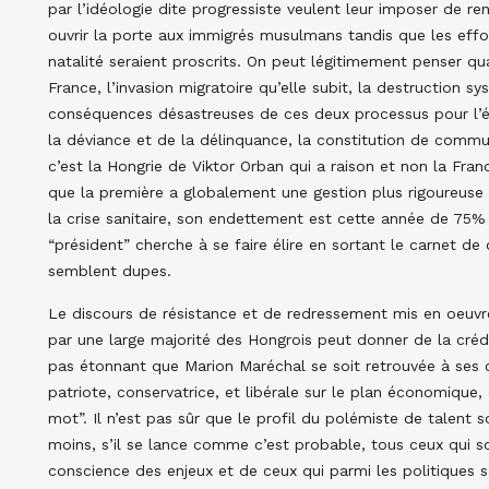
par l’idéologie dite progressiste veulent leur imposer de re
ouvrir la porte aux immigrés musulmans tandis que les effort
natalité seraient proscrits. On peut légitimement penser 
France, l’invasion migratoire qu’elle subit, la destruction s
conséquences désastreuses de ces deux processus pour l’é
la déviance et de la délinquance, la constitution de com
c’est la Hongrie de Viktor Orban qui a raison et non la Fr
que la première a globalement une gestion plus rigoureuse 
la crise sanitaire, son endettement est cette année de 75
“président” cherche à se faire élire en sortant le carnet 
semblent dupes.
Le discours de résistance et de redressement mis en oeuvr
par une large majorité des Hongrois peut donner de la crédi
pas étonnant que Marion Maréchal se soit retrouvée à ses c
patriote, conservatrice, et libérale sur le plan économique,
mot”. Il n’est pas sûr que le profil du polémiste de talent so
moins, s’il se lance comme c’est probable, tous ceux qui s
conscience des enjeux et de ceux qui parmi les politiques s