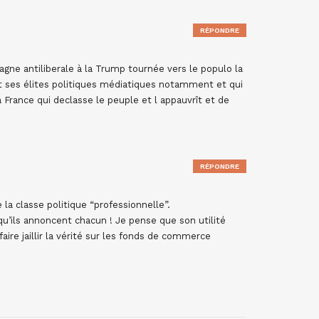
RÉPONDRE
ne antiliberale à la Trump tournée vers le populo la
t ses élites politiques médiatiques notamment et qui
la France qui declasse le peuple et l appauvrît et de
RÉPONDRE
la classe politique “professionnelle”.
 qu’ils annoncent chacun ! Je pense que son utilité
faire jaillir la vérité sur les fonds de commerce