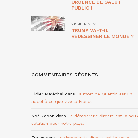
URGENCE DE SALUT
PUBLIC !
28 JUIN 2025
TRUMP VA-T-IL
REDESSINER LE MONDE ?
COMMENTAIRES RÉCENTS
Didier Maréchal
dans
La mort de Quentin est un
appel à ce que vive la France !
Noé Zabon
dans
La démocratie directe est la seul
solution pour notre pays.
Erwan
dans
La démocratie directe est la seule