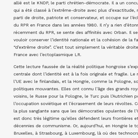
allié est le KNDP, le parti chrétien-démocrate. Il a un conc
qui a été classé à l’extrême-droite avec plus d’exactitude,
parti de droite, patriote et conservateur, et occupe sur l’éch
du RPR en France dans les années 1980. Il n’y a rien d’éto
récemment du RPR, se sente des affinités avec Orban. Il se
vouloir conserver l’identité nationale et la cohésion de la f
“d’extrême droite”. C’est tout simplement la véritable droit
France avec l’ectoplasmique LR.
Cette lecture faussée de la réalité politique hongroise s’e
centrale dont l’identité est à la fois originale et fragile.
l’UE avec le finlandais, et la Hongrie, comme la Pologne, s
politiques mouvantes. Elles ont connu l’âge des grands roy
voisins, le Russe pour la Pologne, le Turc puis l’Autrichien 
l’occupation soviétique et l’écrasement de leurs révoltes. 
la plus sanglante sans que les démocraties opulentes de l’
est donc très légitime qu’elles défendent leurs frontières 
décennies de communisme. Or, aujourd’hui, en Hongrie le t
Bruxelles, à Strasbourg, à Luxembourg, là où des technocr