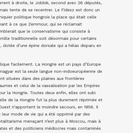
urrent à droite, le Jobbik, second avec 26 députés,
 mais tente de se recentrer. Le Fidesz est donc un
iquier politique hongrois la place qui était celle
nnant à ce que Zemmour, qui se réclamait
mblerait que le conservatisme qui consiste à
amille traditionnelle soit désormais pour certains
e, dotée d’une épine dorsale qui a hélas disparu en
xplique facilement. La Hongrie est un pays d’Europe
 Le magyar est la seule langue non-indoeuropéenne de
ont situées dans des plaines aux frontières
aumes et celui de la vassalisation par les Empires
pour la Hongrie. Toutes deux enfin, elles ont subi
Celle de la Hongrie fut la plus durement réprimée et
Ouest n’apportent le moindre secours, en 1956. Il
et leur mode de vie qui a été opprimé par des
otalitarisme menaçant n’est plus à Moscou, mais à
ates et des politiciens médiocres mais contaminés