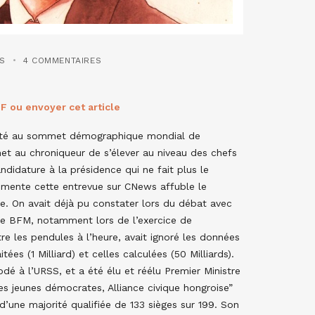
ES
4 COMMENTAIRES
F ou envoyer cet article
nvité au sommet démographique mondial de
et au chroniqueur de s’élever au niveau des chefs
idature à la présidence qui ne fait plus le
ommente cette entrevue sur CNews affuble le
te. On avait déjà pu constater lors du débat avec
de BFM, notamment lors de l’exercice de
tre les pendules à l’heure, avait ignoré les données
ées (1 Milliard) et celles calculées (50 Milliards).
é à l’URSS, et a été élu et réélu Premier Ministre
 des jeunes démocrates, Alliance civique hongroise”
d’une majorité qualifiée de 133 sièges sur 199. Son