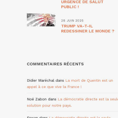
URGENCE DE SALUT
PUBLIC !
28 JUIN 2025
TRUMP VA-T-IL
REDESSINER LE MONDE ?
COMMENTAIRES RÉCENTS
Didier Maréchal
dans
La mort de Quentin est un
appel à ce que vive la France !
Noé Zabon
dans
La démocratie directe est la seul
solution pour notre pays.
Erwan
dans
La démocratie directe est la seule