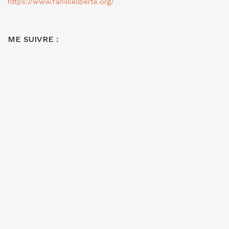
https://www.familleliberte.org/
ME SUIVRE :