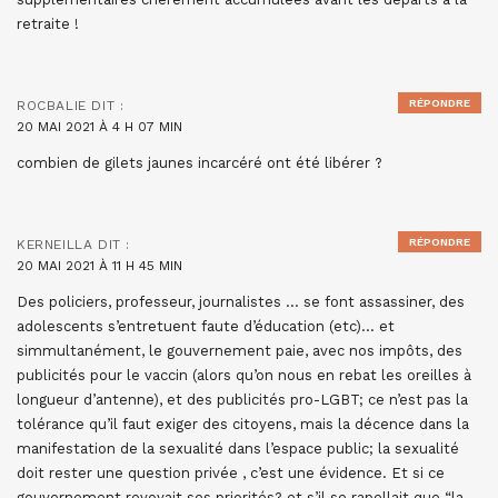
retraite !
RÉPONDRE
ROCBALIE
DIT :
20 MAI 2021 À 4 H 07 MIN
combien de gilets jaunes incarcéré ont été libérer ?
RÉPONDRE
KERNEILLA
DIT :
20 MAI 2021 À 11 H 45 MIN
Des policiers, professeur, journalistes … se font assassiner, des
adolescents s’entretuent faute d’éducation (etc)… et
simmultanément, le gouvernement paie, avec nos impôts, des
publicités pour le vaccin (alors qu’on nous en rebat les oreilles à
longueur d’antenne), et des publicités pro-LGBT; ce n’est pas la
tolérance qu’il faut exiger des citoyens, mais la décence dans la
manifestation de la sexualité dans l’espace public; la sexualité
doit rester une question privée , c’est une évidence. Et si ce
gouvernement revoyait ses priorités? et s’il se rapellait que “la