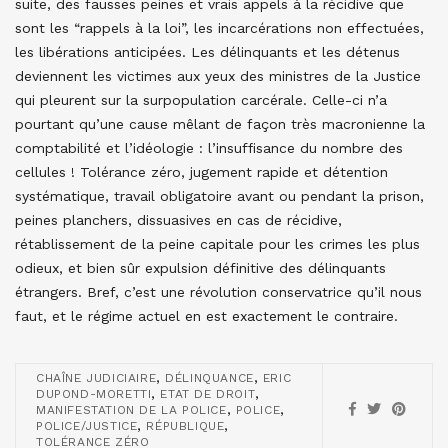
suite, des fausses peines et vrais appels à la récidive que
sont les “rappels à la loi”, les incarcérations non effectuées,
les libérations anticipées. Les délinquants et les détenus
deviennent les victimes aux yeux des ministres de la Justice
qui pleurent sur la surpopulation carcérale. Celle-ci n’a
pourtant qu’une cause mêlant de façon très macronienne la
comptabilité et l’idéologie : l’insuffisance du nombre des
cellules ! Tolérance zéro, jugement rapide et détention
systématique, travail obligatoire avant ou pendant la prison,
peines planchers, dissuasives en cas de récidive,
rétablissement de la peine capitale pour les crimes les plus
odieux, et bien sûr expulsion définitive des délinquants
étrangers. Bref, c’est une révolution conservatrice qu’il nous
faut, et le régime actuel en est exactement le contraire.
,
,
CHAÎNE JUDICIAIRE
DÉLINQUANCE
ERIC
,
,
DUPOND-MORETTI
ETAT DE DROIT
,
,
MANIFESTATION DE LA POLICE
POLICE
,
,
POLICE/JUSTICE
RÉPUBLIQUE
TOLÉRANCE ZÉRO