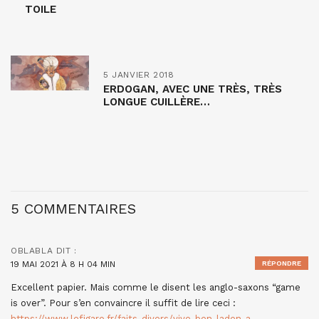
TOILE
5 JANVIER 2018
ERDOGAN, AVEC UNE TRÈS, TRÈS
LONGUE CUILLÈRE…
5 COMMENTAIRES
OBLABLA
DIT :
19 MAI 2021 À 8 H 04 MIN
RÉPONDRE
Excellent papier. Mais comme le disent les anglo-saxons “game
is over”. Pour s’en convaincre il suffit de lire ceci :
https://www.lefigaro.fr/faits-divers/vive-ben-laden-a-