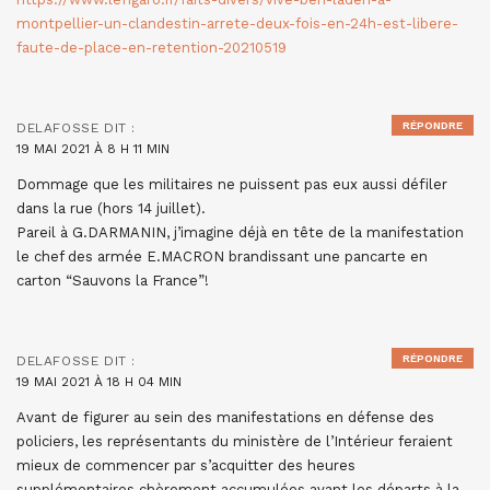
montpellier-un-clandestin-arrete-deux-fois-en-24h-est-libere-
faute-de-place-en-retention-20210519
RÉPONDRE
DELAFOSSE
DIT :
19 MAI 2021 À 8 H 11 MIN
Dommage que les militaires ne puissent pas eux aussi défiler
dans la rue (hors 14 juillet).
Pareil à G.DARMANIN, j’imagine déjà en tête de la manifestation
le chef des armée E.MACRON brandissant une pancarte en
carton “Sauvons la France”!
RÉPONDRE
DELAFOSSE
DIT :
19 MAI 2021 À 18 H 04 MIN
Avant de figurer au sein des manifestations en défense des
policiers, les représentants du ministère de l’Intérieur feraient
mieux de commencer par s’acquitter des heures
supplémentaires chèrement accumulées avant les départs à la