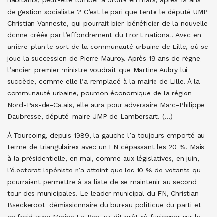
habitants, peut-elle tomber à droite en mars, après 19 ans
de gestion socialiste ? C’est le pari que tente le député UMP
Christian Vanneste, qui pourrait bien bénéficier de la nouvelle
donne créée par l’effondrement du Front national. Avec en
arrière-plan le sort de la communauté urbaine de Lille, où se
joue la succession de Pierre Mauroy. Après 19 ans de règne,
l’ancien premier ministre voudrait que Martine Aubry lui
succède, comme elle l’a remplacé à la mairie de Lille. À la
communauté urbaine, poumon économique de la région
Nord-Pas-de-Calais, elle aura pour adversaire Marc-Philippe
Daubresse, député-maire UMP de Lambersart. (…)
À Tourcoing, depuis 1989, la gauche l’a toujours emporté au
terme de triangulaires avec un FN dépassant les 20 %. Mais
à la présidentielle, en mai, comme aux législatives, en juin,
l’électorat lepéniste n’a atteint que les 10 % de votants qui
pourraient permettre à sa liste de se maintenir au second
tour des municipales. Le leader municipal du FN, Christian
Baeckeroot, dé­missionnaire du bureau politique du parti et
en froid avec Marine Le Pen, se dit prêt «à fusionner sur la