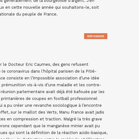
plus généralement de la bourgeoisie d’argent. J’en
x en cette nouvelle année qui souhaitons-le, soit
nationale du peuple de France.
RÉPONDRE
er le Docteur Eric Caumes, des gens refusent
e coronavirus dans l’hôpital parisien de la Pitié-
ce consiste en l’impossible association d’une idée
la prémunition vis-à-vis d’une maladie et les contre-
 réunion parlementaire avait déjà été bafouée par les
 printanières de coupes en football professionnel
ui a pu créer une revanche sociologique à l’encontre
et, sur le maillot des Verts, Manu France avait jadis
es en compression et traction. Malgré la très grave
rons cependant que le manganèse minier avait pu
ques qui sont la définition de la réaction acido-basique,