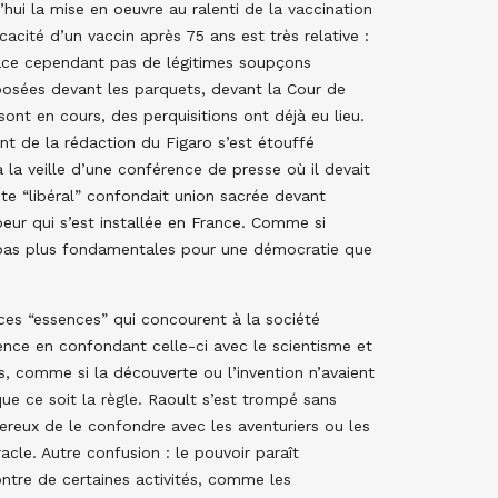
hui la mise en oeuvre au ralenti de la vaccination
cacité d’un vaccin après 75 ans est très relative :
face cependant pas de légitimes soupçons
posées devant les parquets, devant la Cour de
ont en cours, des perquisitions ont déjà eu lieu.
nt de la rédaction du Figaro s’est étouffé
à la veille d’une conférence de presse où il devait
te “libéral” confondait union sacrée devant
 peur qui s’est installée en France. Comme si
ent pas plus fondamentales pour une démocratie que
ces “essences” qui concourent à la société
ence en confondant celle-ci avec le scientisme et
, comme si la découverte ou l’invention n’avaient
 que ce soit la règle. Raoult s’est trompé sans
gereux de le confondre avec les aventuriers ou les
le. Autre confusion : le pouvoir paraît
ntre de certaines activités, comme les