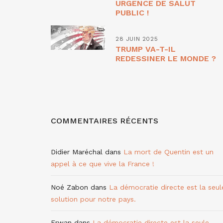
URGENCE DE SALUT
PUBLIC !
28 JUIN 2025
TRUMP VA-T-IL
REDESSINER LE MONDE ?
COMMENTAIRES RÉCENTS
Didier Maréchal
dans
La mort de Quentin est un
appel à ce que vive la France !
Noé Zabon
dans
La démocratie directe est la seul
solution pour notre pays.
Erwan
dans
La démocratie directe est la seule