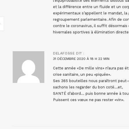
l’équiprobabilité des éléments dissous dan
et la différence entre un fluide et un cor
expérimentaux s’appellent le mandat, la g
regroupement parlementaire. Afin de conn
contre le coronavirus, il suffit désorm
hivernales sportives à élimination direct
DELAFOSSE
DIT :
31 DÉCEMBRE 2020 À 18 H 22 MIN
Cette année «De mille vins» n’aura pas ét
crise sanitaire, un peu «piquée».
Ses 365 bouteilles nous paraîtront peut-ê
sachons les regarder du bon coté…et,
SANTÉ d’abord… puis bonne année à tous
Puissent ces vœux ne pas rester «vin».