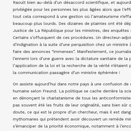
Raoult bien au-delà d’un désaccord scientifique, et aujourd’
privilégiée pour les personnes les plus âgées alors que l’effi
tout cela correspond à une gestion où l’amateurisme n’ef
beaucoup plus lourds. Des dizaines de plaintes ont été dé
Justice de La République pour les ministres, des enquêtes s
Certains s’offusquent de ces procédures. Un directeur-adjoi
d’indignation à la suite d’une perquisition chez un ministre 
faire des annonces “immenses”. Manifestement, ce journalis
l’ennemi lors d’une guerre avec la dictature sanitaire de la
l’application de la loi et la recherche de la vérité n’étai
la communication passagère d’un ministre éphémère !
On assiste aujourd’hui dans notre pays à une confusion de 
humaine selon Freund. La politique se cache derrière la sci
en dénonçant le charlatanisme de tous les anticonformistes
pas souvent été les fruits de leur originalité, sans bien sûr
doute, ce qui est le propre d’un chercheur, mais il est dan
mythomanes qui prétendent avoir découvert un remède mirac
s’émanciper de la priorité économique, notamment à l’enco