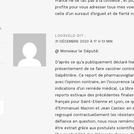
France ne se fait pas à la corbeille”, et 
profite pour vous adresser tous mes voeu
celle d’un sursaut d’orgueil et de fierté 
e
LOOSVELD
DIT :
31 DÉCEMBRE 2020 À 17 H 13 MIN
@ Monsieur le Député:
D’après ce qu’a publiquement déclaré hi
présentement de se faire vacciner contre l
Salpêtrière. Ce report de pharmacovigilan
avec l’opinion contraire, en l’occurrence 
indications d’un remède médical. La libre
reports estivaux des précédentes finales
français pour Saint-Etienne et Lyon, ce q
d’Emmanuel Macron et Jean Castex: en eff
regroupé contractuellement les résistanc
défiance en question, nous nous remémo
être extrait grâce aux postulats scientifi