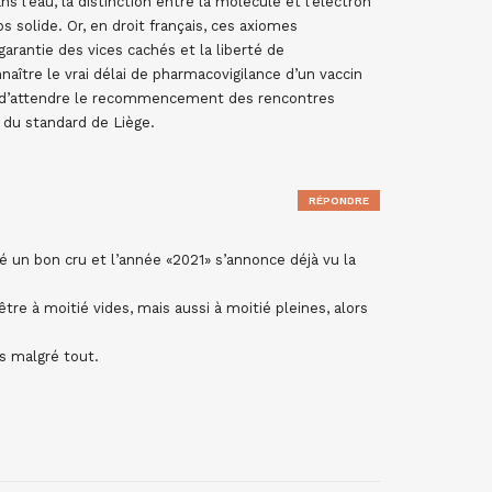
s l’eau, la distinction entre la molécule et l’électron
ps solide. Or, en droit français, ces axiomes
arantie des vices cachés et la liberté de
aître le vrai délai de pharmacovigilance d’un vaccin
ais d’attendre le recommencement des rencontres
e du standard de Liège.
RÉPONDRE
é un bon cru et l’année «2021» s’annonce déjà vu la
tre à moitié vides, mais aussi à moitié pleines, alors
 malgré tout.