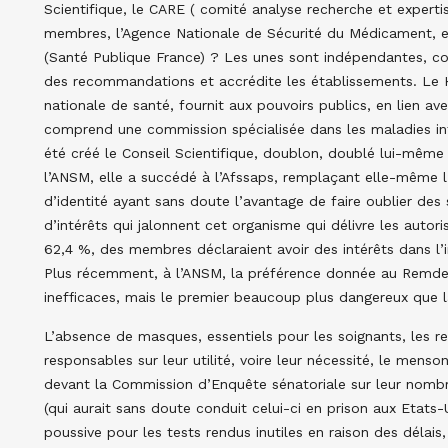
Scientifique, le CARE ( comité analyse recherche et experti
membres, l’Agence Nationale de Sécurité du Médicament, et
(Santé Publique France) ? Les unes sont indépendantes, c
des recommandations et accrédite les établissements. Le H
nationale de santé, fournit aux pouvoirs publics, en lien avec
comprend une commission spécialisée dans les maladies in
été créé le Conseil Scientifique, doublon, doublé lui-même
l’ANSM, elle a succédé à l’Afssaps, remplaçant elle-même
d’identité ayant sans doute l’avantage de faire oublier des
d’intérêts qui jalonnent cet organisme qui délivre les auto
62,4 %, des membres déclaraient avoir des intérêts dans l
Plus récemment, à l’ANSM, la préférence donnée au Remdesi
inefficaces, mais le premier beaucoup plus dangereux que 
L’absence de masques, essentiels pour les soignants, les 
responsables sur leur utilité, voire leur nécessité, le mens
devant la Commission d’Enquête sénatoriale sur leur nom
(qui aurait sans doute conduit celui-ci en prison aux Etats-Un
poussive pour les tests rendus inutiles en raison des délais,