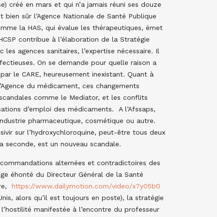
se) créé en mars et qui n’a jamais réuni ses douze
 bien sûr l’Agence Nationale de Santé Publique
omme la HAS, qui évalue les thérapeutiques, émet
CSP contribue à l’élaboration de la Stratégie
 les agences sanitaires, l’expertise nécessaire. Il
fectieuses. On se demande pour quelle raison a
 par le CARE, heureusement inexistant. Quant à
 l’Agence du médicament, ces changements
 scandales comme le Mediator, et les conflits
risations d’emploi des médicaments. A l’Afssaps,
’industrie pharmaceutique, cosmétique ou autre.
vir sur l’hydroxychloroquine, peut-être tous deux
la seconde, est un nouveau scandale.
recommandations alternées et contradictoires des
onge éhonté du Directeur Général de la Santé
bre,
https://www.dailymotion.com/video/x7y05b0
is, alors qu’il est toujours en poste), la stratégie
 l’hostilité manifestée à l’encontre du professeur