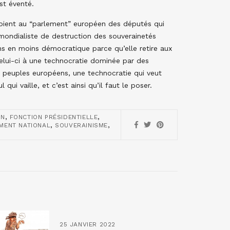
st éventé.
voient au “parlement” européen des députés qui
 mondialiste de destruction des souverainetés
ns en moins démocratique parce qu’elle retire aux
celui-ci à une technocratie dominée par des
es peuples européens, une technocratie qui veut
qui vaille, et c’est ainsi qu’il faut le poser.
,
,
ON
FONCTION PRÉSIDENTIELLE
,
,
MENT NATIONAL
SOUVERAINISME
25 JANVIER 2022