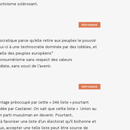
ructivisme sclérosant.
RÉPONDRE
atique parce qu’elle retire aux peuples le pouvoir
elui-ci à une technocratie dominée par des lobbies, et
urelle des peuples européens”
consumérisme sans respect des valeurs
ate, sans souci de l’avenir.
RÉPONDRE
antage préoccupé par cette « 34è liste » pourtant
idée par Castaner. On sait que cette liste « Union au
un parti musulman en devenir. Pourtant,
 favoriser une liste d’un électorat qu’il bichonne et
plus, accepter une telle liste peut être source de