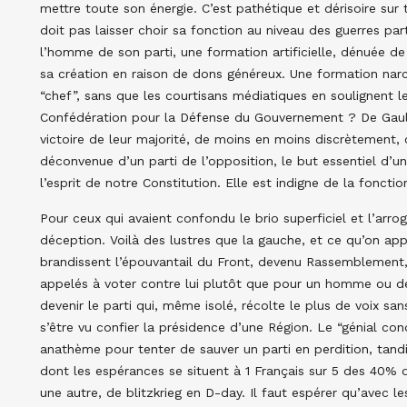
mettre toute son énergie. C’est pathétique et dérisoire sur
doit pas laisser choir sa fonction au niveau des guerres part
l’homme de son parti, une formation artificielle, dénuée 
sa création en raison de dons généreux. Une formation narci
“chef”, sans que les courtisans médiatiques en soulignent le
Confédération pour la Défense du Gouvernement ? De Gaull
victoire de leur majorité, de moins en moins discrètement, c
déconvenue d’un parti de l’opposition, le but essentiel d’un
l’esprit de notre Constitution. Elle est indigne de la fonctio
Pour ceux qui avaient confondu le brio superficiel et l’arrog
déception. Voilà des lustres que la gauche, et ce qu’on app
brandissent l’épouvantail du Front, devenu Rassemblement, 
appelés à voter contre lui plutôt que pour un homme ou des
devenir le parti qui, même isolé, récolte le plus de voix s
s’être vu confier la présidence d’une Région. Le “génial cond
anathème pour tenter de sauver un parti en perdition, tandis 
dont les espérances se situent à 1 Français sur 5 des 40% 
une autre, de blitzkrieg en D-day. Il faut espérer qu’avec 