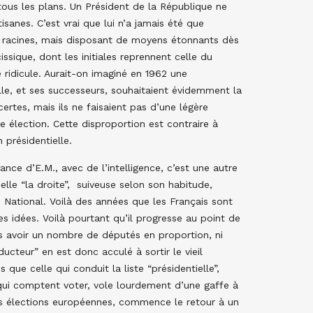
 tous les plans. Un Président de la République ne
isanes. C’est vrai que lui n’a jamais été que
de racines, mais disposant de moyens étonnants dès
ssique, dont les initiales reprennent celle du
 ridicule. Aurait-on imaginé en 1962 une
e, et ses successeurs, souhaitaient évidemment la
ertes, mais ils ne faisaient pas d’une légère
e élection. Cette disproportion est contraire à
n présidentielle.
ance d’E.M., avec de l’intelligence, c’est une autre
elle “la droite”, suiveuse selon son habitude,
National. Voilà des années que les Français sont
 idées. Voilà pourtant qu’il progresse au point de
ans avoir un nombre de députés en proportion, ni
ucteur” en est donc acculé à sortir le vieil
que celle qui conduit la liste “présidentielle”,
qui comptent voter, vole lourdement d’une gaffe à
les élections européennes, commence le retour à un