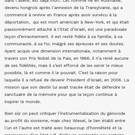
dans l’avenir, est déjà mort. Cet homme né en Roumanie,
devenu hongrois après l’annexion de la Transylvanie, qui a
commencé à revivre en France après avoir survécu à la
déportation, qui est mort américain à New-York, et qui était
passionnément attaché à l’Etat d’Israël, est une paradoxale
leçon d’enracinement. Il est resté fidèle à sa famille, à sa
communauté, à sa foi, malgré ses épreuves et ses doutes.
Ayant acquis une dimension internationale, notamment à
travers son Prix Nobel de la Paix, en 1986, il n’a renié aucune
de ses fidélités, mais il s’est efforcé de les servir le mieux
possible, là et comme il le pouvait. C’est la raison pour
laquelle il a refusé de devenir Président d’Israël, en 2006. La
mission que son destin lui avait tracée était de défendre le
sanctuaire de la mémoire pour que la leçon continue à
inspirer le monde.
Bien sûr on peut critiquer l’instrumentalisation du génocide
au profit du sionisme, mais chez Wiesel, le lien établi entre
l’un et l’autre est traité avec beaucoup d’honnêteté et la