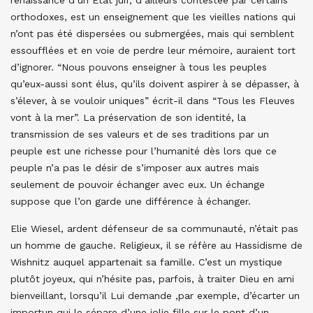
renaissance d’un Etat juif, d’ailleurs contestée par certains
orthodoxes, est un enseignement que les vieilles nations qui
n’ont pas été dispersées ou submergées, mais qui semblent
essoufflées et en voie de perdre leur mémoire, auraient tort
d’ignorer. “Nous pouvons enseigner à tous les peuples
qu’eux-aussi sont élus, qu’ils doivent aspirer à se dépasser, à
s’élever, à se vouloir uniques” écrit-il dans “Tous les Fleuves
vont à la mer”. La préservation de son identité, la
transmission de ses valeurs et de ses traditions par un
peuple est une richesse pour l’humanité dès lors que ce
peuple n’a pas le désir de s’imposer aux autres mais
seulement de pouvoir échanger avec eux. Un échange
suppose que l’on garde une différence à échanger.
Elie Wiesel, ardent défenseur de sa communauté, n’était pas
un homme de gauche. Religieux, il se réfère au Hassidisme de
Wishnitz auquel appartenait sa famille. C’est un mystique
plutôt joyeux, qui n’hésite pas, parfois, à traiter Dieu en ami
bienveillant, lorsqu’il Lui demande ,par exemple, d’écarter un
importun qui le sépare d’une jolie fille sur le pont d’un