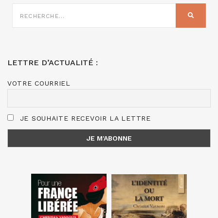
RECHERCHE
SUR
RECHER
:
LETTRE D’ACTUALITÉ :
VOTRE COURRIEL
JE SOUHAITE RECEVOIR LA LETTRE