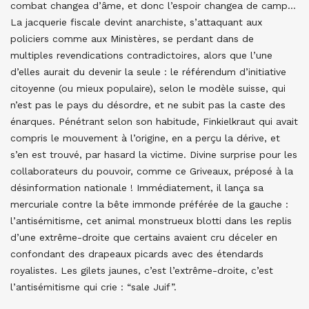
combat changea d’âme, et donc l’espoir changea de camp…
La jacquerie fiscale devint anarchiste, s’attaquant aux
policiers comme aux Ministères, se perdant dans de
multiples revendications contradictoires, alors que l’une
d’elles aurait du devenir la seule : le référendum d’initiative
citoyenne (ou mieux populaire), selon le modèle suisse, qui
n’est pas le pays du désordre, et ne subit pas la caste des
énarques. Pénétrant selon son habitude, Finkielkraut qui avait
compris le mouvement à l’origine, en a perçu la dérive, et
s’en est trouvé, par hasard la victime. Divine surprise pour les
collaborateurs du pouvoir, comme ce Griveaux, préposé à la
désinformation nationale ! Immédiatement, il lança sa
mercuriale contre la bête immonde préférée de la gauche :
l’antisémitisme, cet animal monstrueux blotti dans les replis
d’une extrême-droite que certains avaient cru déceler en
confondant des drapeaux picards avec des étendards
royalistes. Les gilets jaunes, c’est l’extrême-droite, c’est
l’antisémitisme qui crie : “sale Juif”.