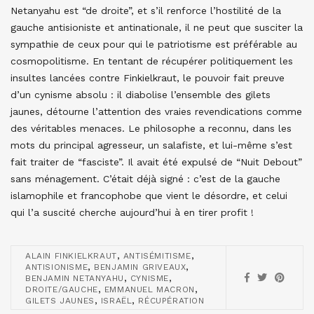
Netanyahu est “de droite”, et s’il renforce l’hostilité de la
gauche antisioniste et antinationale, il ne peut que susciter la
sympathie de ceux pour qui le patriotisme est préférable au
cosmopolitisme. En tentant de récupérer politiquement les
insultes lancées contre Finkielkraut, le pouvoir fait preuve
d’un cynisme absolu : il diabolise l’ensemble des gilets
jaunes, détourne l’attention des vraies revendications comme
des véritables menaces. Le philosophe a reconnu, dans les
mots du principal agresseur, un salafiste, et lui-même s’est
fait traiter de “fasciste”. Il avait été expulsé de “Nuit Debout”
sans ménagement. C’était déjà signé : c’est de la gauche
islamophile et francophobe que vient le désordre, et celui
qui l’a suscité cherche aujourd’hui à en tirer profit !
,
,
ALAIN FINKIELKRAUT
ANTISÉMITISME
,
,
ANTISIONISME
BENJAMIN GRIVEAUX
,
,
BENJAMIN NETANYAHU
CYNISME
,
,
DROITE/GAUCHE
EMMANUEL MACRON
,
,
GILETS JAUNES
ISRAËL
RÉCUPÉRATION