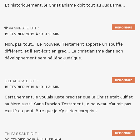
Et historiquement, le Christianisme doit tout au Judaïsme…
RÉPONDRE
VANNESTE
DIT :
19 FÉVRIER 2019 À 19 H 13 MIN
Non, pas tout… Le Nouveau Testament apporte un souffle
différent, et il est écrit en grec… Le christianisme dans son
développement sera hélléno-judaïque.
RÉPONDRE
DELAFOSSE
DIT :
19 FÉVRIER 2019 À 19 H 31 MIN
Certainement, je voulais juste préciser que le Christ était Juif et
sa Mère aussi. Sans l’Ancien Testament, le nouveau n’aurait pas
existé ou peut-être que je n’y ai rien compris !
RÉPONDRE
EN PASSANT
DIT :
20 FÉVRIER 2019 À 14 H 55 MIN