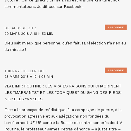
victoire . Car ce qu’écrit Christian ici est vrai .Merci à lui et aux
commentateurs. Je diffuse sur Facebook .
RÉPONDRE
DELAFOSSE
DIT :
20 MARS 2018 À 16 H 53 MIN
Dieu sait mieux que personne, qu’en fait, sa réélection n’a rien eu
du miracle !
RÉPONDRE
THIERRY THELLER
DIT :
23 MARS 2018 À 12 H 05 MIN
VLADIMIR POUTINE : LES VRAIES RAISONS QUI CHAGRINENT
LES “MARRANTS” ET LES “COMIQUES” DU GANG DES PIEDS-
NICKELÉS YANKEES
Face à la propagande médiatique, à la campagne de guerre, à la
provocation agressive et aux allégations non fondées du
harcèlement UE-US contre la Russie et contre son président V.
Poutine, le professeur James Petras dénonce – à juste titre –