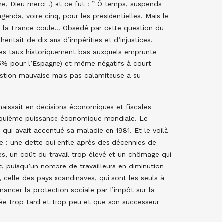
ne, Dieu merci !) et ce fut : ” Ô temps, suspends
genda, voire cinq, pour les présidentielles. Mais le
e la France coule… Obsédé par cette question du
ritait de dix ans d’impérities et d’injustices.
et les taux historiquement bas auxquels emprunte
,5% pour l’Espagne) et même négatifs à court
estion mauvaise mais pas calamiteuse a su
naissait en décisions économiques et fiscales
cinquième puissance économique mondiale. Le
qui avait accentué sa maladie en 1981. Et le voilà
le : une dette qui enfle après des décennies de
es, un coût du travail trop élevé et un chômage qui
t, puisqu’un nombre de travailleurs en diminution
, celle des pays scandinaves, qui sont les seuls à
nancer la protection sociale par l’impôt sur la
e trop tard et trop peu et que son successeur