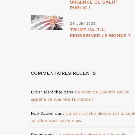
URGENCE DE SALUT
PUBLIC !
28 JUIN 2025
TRUMP VA-T-IL
REDESSINER LE MONDE ?
COMMENTAIRES RÉCENTS
Didier Maréchal
dans
La mort de Quentin est un
appel à ce que vive la France !
Noé Zabon
dans
La démocratie directe est la seul
solution pour notre pays.
Erwan
dans
La démocratie directe est la seule