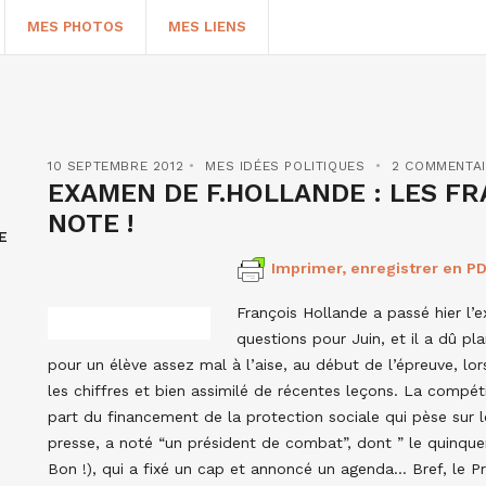
MES PHOTOS
MES LIENS
10 SEPTEMBRE 2012
MES IDÉES POLITIQUES
2 COMMENTA
EXAMEN DE F.HOLLANDE : LES FR
NOTE !
E
Imprimer, enregistrer en PD
François Hollande a passé hier l’
questions pour Juin, et il a dû p
pour un élève assez mal à l’aise, au début de l’épreuve, lorsq
HERCHER
les chiffres et bien assimilé de récentes leçons. La compétit
part du financement de la protection sociale qui pèse sur le 
presse, a noté “un président de combat”, dont ” le quinqu
Bon !), qui a fixé un cap et annoncé un agenda… Bref, le Pr