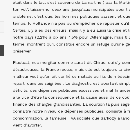
était dans le lac, s’est souvenu de Lamartine ( pas la Marti
ton vol”, laisse-moi deux ans, jusqu’aux municipales pour l’a
problème, c’est que, les hommes politiques passent et qu
temps, F. Hollande n’a pas pu s’empêcher de rappeler qu’il hé
Certes, il y a eu des erreurs, mais il y a eu aussi la crise 
notre pays (2,21% à dix ans, 1,5% pour l’Allemagne, mais 6
terme, montrent qu’il constitue encore un refuge qu’une g
préserver.
Fluctuat, nec mergitur comme aurait dit Chirac, qui s’y con
désastreuses, la France recule, mais elle est toujours la 
malheur veut qu’on ait confié ce malade au fils du médecin 
reparti dans les saignées ! Le diagnostic est pourtant simp
déficits, des dépenses publiques excessives et mal financé
a le vice d’être la conséquence et la cause aussi de ce coû
finance des charges grandissantes. La solution la plus sage
connaître notre niveau de dépenses publiques, consiste à fi
consommation, la fameuse TVA sociale que Sarkozy a lancé
vient d’avorter.