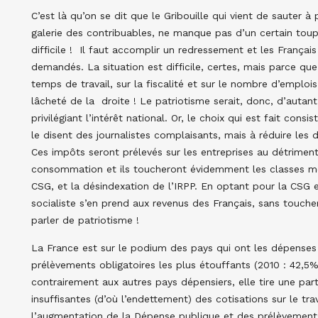
C’est là qu’on se dit que le Gribouille qui vient de sauter à
galerie des contribuables, ne manque pas d’un certain toup
difficile ! Il faut accomplir un redressement et les Français
demandés. La situation est difficile, certes, mais parce que 
temps de travail, sur la fiscalité et sur le nombre d’emploi
lâcheté de la droite ! Le patriotisme serait, donc, d’autant 
privilégiant l’intérêt national. Or, le choix qui est fait con
le disent des journalistes complaisants, mais à réduire les
Ces impôts seront prélevés sur les entreprises au détrimen
consommation et ils toucheront évidemment les classes m
CSG, et la désindexation de l’IRPP. En optant pour la CSG 
socialiste s’en prend aux revenus des Français, sans toucher 
parler de patriotisme !
La France est sur le podium des pays qui ont les dépenses 
prélèvements obligatoires les plus étouffants (2010 : 42,5% 
contrairement aux autres pays dépensiers, elle tire une par
insuffisantes (d’où l’endettement) des cotisations sur le tr
l’augmentation de la Dépense publique et des prélèvements 