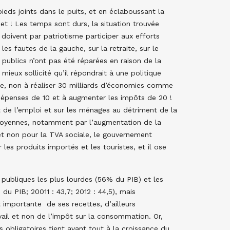
 pieds joints dans le puits, et en éclaboussant la
et ! Les temps sont durs, la situation trouvée
 doivent par patriotisme participer aux efforts
les fautes de la gauche, sur la retraite, sur le
s publics n’ont pas été réparées en raison de la
mieux sollicité qu’il répondrait à une politique
siste, non à réaliser 30 milliards d’économies comme
 dépenses de 10 et à augmenter les impôts de 20 !
t de l’emploi et sur les ménages au détriment de la
oyennes, notamment par l’augmentation de la
et non pour la TVA sociale, le gouvernement
les produits importés et les touristes, et il ose
publiques les plus lourdes (56% du PIB) et les
du PIB; 20011 : 43,7; 2012 : 44,5), mais
t importante de ses recettes, d’ailleurs
avail et non de l’impôt sur la consommation. Or,
obligatoires tient avant tout à la croissance du