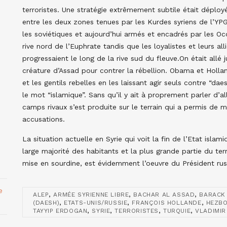
terroristes. Une stratégie extrêmement subtile était déploy
entre les deux zones tenues par les Kurdes syriens de l’Y
les soviétiques et aujourd’hui armés et encadrés par les Oc
rive nord de l’Euphrate tandis que les loyalistes et leurs all
progressaient le long de la rive sud du fleuve.On était allé 
créature d’Assad pour contrer la rébellion. Obama et Holla
et les gentils rebelles en les laissant agir seuls contre “d
le mot “islamique”. Sans qu’il y ait à proprement parler d’a
camps rivaux s’est produite sur le terrain qui a permis de me
accusations.
La situation actuelle en Syrie qui voit la fin de l’Etat is
large majorité des habitants et la plus grande partie du ter
mise en sourdine, est évidemment l’oeuvre du Président russ
e
,
,
,
ALEP
ARMÉE SYRIENNE LIBRE
BACHAR AL ASSAD
BARACK
,
,
,
(DAESH)
ETATS-UNIS/RUSSIE
FRANÇOIS HOLLANDE
HEZB
,
,
,
,
TAYYIP ERDOGAN
SYRIE
TERRORISTES
TURQUIE
VLADIMIR