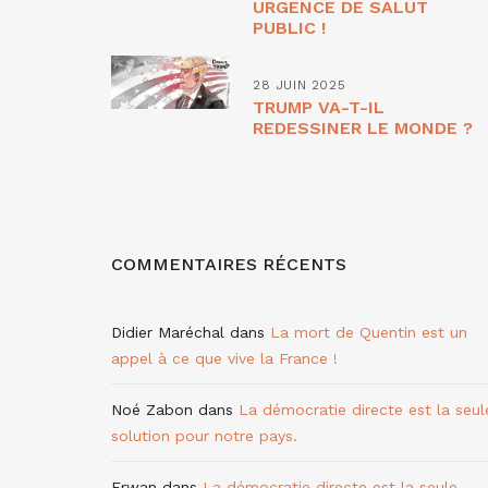
URGENCE DE SALUT
PUBLIC !
28 JUIN 2025
TRUMP VA-T-IL
REDESSINER LE MONDE ?
COMMENTAIRES RÉCENTS
Didier Maréchal
dans
La mort de Quentin est un
appel à ce que vive la France !
Noé Zabon
dans
La démocratie directe est la seul
solution pour notre pays.
Erwan
dans
La démocratie directe est la seule