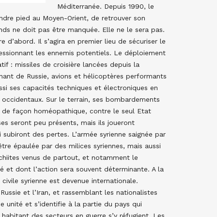
Méditerranée. Depuis 1990, le
endre pied au Moyen-Orient, de retrouver son
nds ne doit pas être manquée. Elle ne le sera pas.
 d’abord. Il s’agira en premier lieu de sécuriser le
ressionnant les ennemis potentiels. Le déploiement
if : missiles de croisière lancées depuis la
nant de Russie, avions et hélicoptères performants
si ses capacités techniques et électroniques en
 occidentaux. Sur le terrain, ses bombardements
é de façon homéopathique, contre le seul Etat
sses seront peu présents, mais ils joueront
i subiront des pertes. L’armée syrienne saignée par
être épaulée par des milices syriennes, mais aussi
 chiites venus de partout, et notamment le
é et dont l’action sera souvent déterminante. A la
civile syrienne est devenue internationale.
ussie et l’Iran, et rassemblant les nationalistes
de unité et s’identifie à la partie du pays qui
habitant des secteurs en guerre s’y réfugient. Les