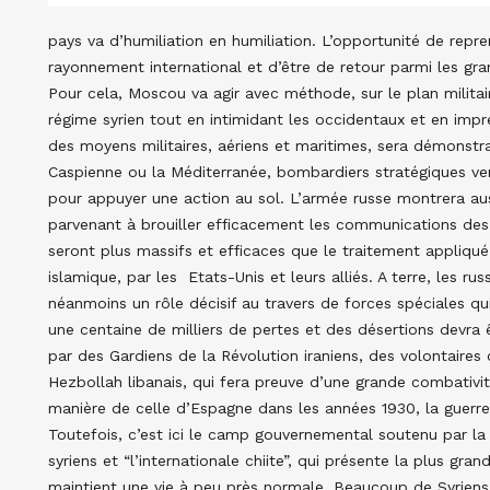
pays va d’humiliation en humiliation. L’opportunité de repr
rayonnement international et d’être de retour parmi les gra
Pour cela, Moscou va agir avec méthode, sur le plan militaire
régime syrien tout en intimidant les occidentaux et en imp
des moyens militaires, aériens et maritimes, sera démonstrat
Caspienne ou la Méditerranée, bombardiers stratégiques ve
pour appuyer une action au sol. L’armée russe montrera aus
parvenant à brouiller efficacement les communications des
seront plus massifs et efficaces que le traitement appliqu
islamique, par les Etats-Unis et leurs alliés. A terre, les ru
néanmoins un rôle décisif au travers de forces spéciales qu
une centaine de milliers de pertes et des désertions devra 
par des Gardiens de la Révolution iraniens, des volontaires
Hezbollah libanais, qui fera preuve d’une grande combativit
manière de celle d’Espagne dans les années 1930, la guerre 
Toutefois, c’est ici le camp gouvernemental soutenu par la R
syriens et “l’internationale chiite”, qui présente la plus gran
maintient une vie à peu près normale. Beaucoup de Syriens 