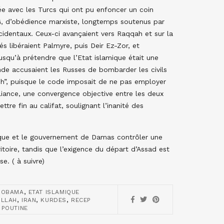
ée avec les Turcs qui ont pu enfoncer un coin
PG, d’obédience marxiste, longtemps soutenus par
cidentaux. Ceux-ci avançaient vers Raqqah et sur la
iés libéraient Palmyre, puis Deir Ez-Zor, et
jusqu’à prétendre que l’Etat islamique était une
nde accusaient les Russes de bombarder les civils
aesh”, puisque le code imposait de ne pas employer
lliance, une convergence objective entre les deux
ttre fin au califat, soulignant l’inanité des
lamique et le gouvernement de Damas contrôler une
ritoire, tandis que l’exigence du départ d’Assad est
e. ( à suivre)
,
 OBAMA
ETAT ISLAMIQUE
,
,
,
OLLAH
IRAN
KURDES
RECEP
 POUTINE