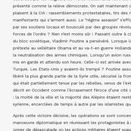
présenté comme la relève démocrate. On sait maintenant c
plaisent à la CIA : rassemblements protestataires, tirs des
manifestants qui s’arment aussi. Le “régime assassin” s’eff
par ses soutiens locaux et bousculé par des groupes révolut
forces de l’ordre ? Rien n’est moins sûr ! Passant outre à 
du bloc soviétique, Vladimir Poutine a persévéré. Lorsque la 
prétexte au velléitaire Obama et au va-t-en guerre Hollande 
la neutralisation des armes chimiques. Lorsqu’un avion russe 
mis en garde et attendu son heure. Celle-ci est arrivée ave
Turquie. Les Etats-Unis y avaient-ils trempé ? Poutine assu
libéré la plus grande partie de la Syrie utile, sécurisé la fr
qui était partiellement tenue par les rebelles, venus de l’ex
décrit en Occident comme l’écrasement féroce d’une cité d
: la moitié de la ville et la majorité des Alépins étaient r
syrienne, encerclées de temps à autre par les islamistes que
Après cette victoire décisive, les opérations se sont concen
manoeuvre diplomatique en réunissant les protagonistes à A
zones de désescalade où les actions militaires étaient sus