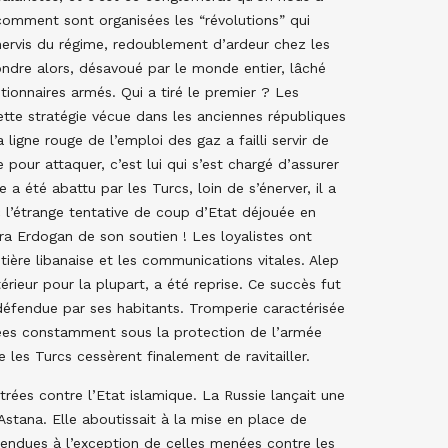
omment sont organisées les “révolutions” qui
 nervis du régime, redoublement d’ardeur chez les
ondre alors, désavoué par le monde entier, lâché
ionnaires armés. Qui a tiré le premier ? Les
cette stratégie vécue dans les anciennes républiques
ligne rouge de l’emploi des gaz a failli servir de
pour attaquer, c’est lui qui s’est chargé d’assurer
a été abattu par les Turcs, loin de s’énerver, il a
c l’étrange tentative de coup d’Etat déjouée en
ra Erdogan de son soutien ! Les loyalistes ont
ontière libanaise et les communications vitales. Alep
térieur pour la plupart, a été reprise. Ce succès fut
éfendue par ses habitants. Tromperie caractérisée
estées constamment sous la protection de l’armée
 les Turcs cessèrent finalement de ravitailler.
trées contre l’Etat islamique. La Russie lançait une
stana. Elle aboutissait à la mise en place de
pendues à l’exception de celles menées contre les