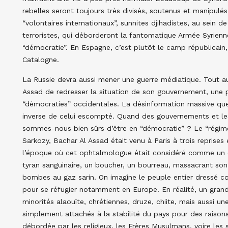
rebelles seront toujours très divisés, soutenus et manipulé
“volontaires internationaux”, sunnites djihadistes, au sein 
terroristes, qui déborderont la fantomatique Armée Syrienn
“démocratie”. En Espagne, c’est plutôt le camp républicain,
Catalogne.
La Russie devra aussi mener une guerre médiatique. Tout au
Assad de redresser la situation de son gouvernement, une 
“démocraties” occidentales. La désinformation massive que 
inverse de celui escompté. Quand des gouvernements et le
sommes-nous bien sûrs d’être en “démocratie” ? Le “régim
Sarkozy, Bachar Al Assad était venu à Paris à trois reprises
l’époque où cet ophtalmologue était considéré comme un dir
tyran sanguinaire, un boucher, un bourreau, massacrant son
bombes au gaz sarin. On imagine le peuple entier dressé co
pour se réfugier notamment en Europe. En réalité, un grande
minorités alaouïte, chrétiennes, druze, chiite, mais aussi u
simplement attachés à la stabilité du pays pour des raison
débordée par les religieux, les Frères Musulmans, voire les 