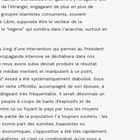
s de l’étranger, engageant de plus en plus de
de groupes islamistes concurrents, souvent
e Libre, supposée être le vecteur de la
 le “régime” qui sombra dans l’anarchie, surtout en
 long d’une intervention qui permet au Président
propagande intensive se déchaînera dans nos
nous avons subie devrait produire le résultat
s médias mentent et manipulent à ce point,
e” Assad a été systématiquement diabolisé. Sous
 en visite officielle, accompagné de son épouse, à
igeant très fréquentable. Il serait désormais un
 peuple à coups de barils d’explosifs et de
ntre lui ou fuyant le pays par tous les moyens
 partie de la population l’a toujours soutenu : les
ne bonne part des sunnites, baassistes ou
s économiques. L’opposition a été très rapidement
salafistes, et c’est ce conglomérat qu’on nous a