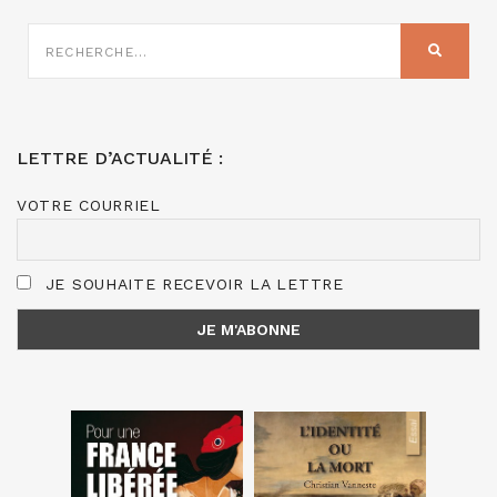
RECHERCHE
SUR
RECHER
:
LETTRE D’ACTUALITÉ :
VOTRE COURRIEL
JE SOUHAITE RECEVOIR LA LETTRE