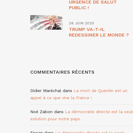
URGENCE DE SALUT
PUBLIC !
28 JUIN 2025
TRUMP VA-T-IL
REDESSINER LE MONDE ?
COMMENTAIRES RÉCENTS
Didier Maréchal
dans
La mort de Quentin est un
appel à ce que vive la France !
Noé Zabon
dans
La démocratie directe est la seul
solution pour notre pays.
Erwan
dans
La démocratie directe est la seule