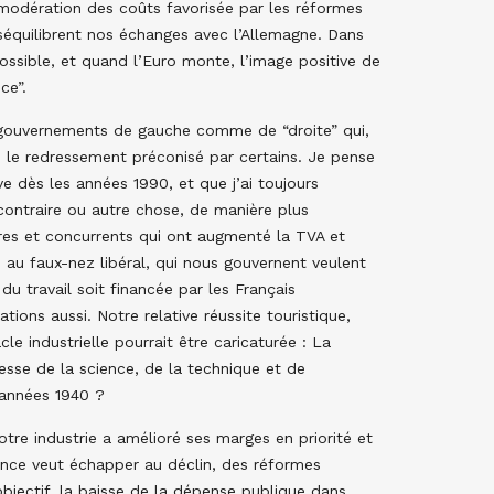
a modération des coûts favorisée par les réformes
équilibrent nos échanges avec l’Allemagne. Dans
ossible, et quand l’Euro monte, l’image positive de
ce”.
s gouvernements de gauche comme de “droite” qui,
 le redressement préconisé par certains. Je pense
e dès les années 1990, et que j’ai toujours
 contraire ou autre chose, de manière plus
res et concurrents qui ont augmenté la TVA et
es au faux-nez libéral, qui nous gouvernent veulent
u travail soit financée par les Français
tions aussi. Notre relative réussite touristique,
le industrielle pourrait être caricaturée : La
esse de la science, de la technique et de
s années 1940 ?
otre industrie a amélioré ses marges en priorité et
France veut échapper au déclin, des réformes
bjectif, la baisse de la dépense publique dans