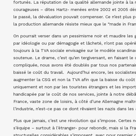
fortunés. La réputation de la qualité allemande jointe à l
courageuses – dites Hartz- menées entre 2002 et 2005 dés
le passé, la dévaluation pouvait compenser. Ce n’est plus p
la production allemande résiste mieux que le “made in Fran
On pourrait verser dans un pessimisme noir et maudire le
par idéologie ou par démagogie et lâcheté, n’ont pas opéré
toujours à la TVA sociale envisagée sur le modèle scandinav
soutenue. Le drame, c’est qu’en tergiversant, en faisant le
compliquée, nous avons été doublés par tous nos partenai
baissé le coût du travail. Aujourd’hui encore, les socialist
augmenter la CSG et non la TVA afin que la baisse du coût d
uniquement et non par les touristes étrangers et les importa
handicapée par le coût de nos services, jointe à notre débâc
France, vaste zone de loisirs, à côté d’une Allemagne maîtr
l’industrie, n’est-ce pas ce dont rêvaient les nazis dans le
Plus que jamais, c’est une révolution qui s’impose. Certes n
s’équipe – surtout à l’étranger- pour rebondir, mais si la 
structurelles considérables s’imposent, avec pour premier o