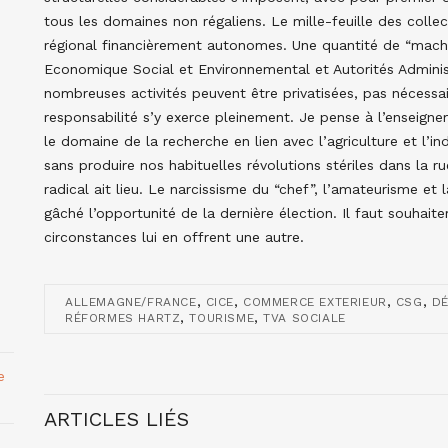
tous les domaines non régaliens. Le mille-feuille des collect
régional financièrement autonomes. Une quantité de “machin
Economique Social et Environnemental et Autorités Admini
nombreuses activités peuvent être privatisées, pas nécessai
responsabilité s’y exerce pleinement. Je pense à l’enseignem
le domaine de la recherche en lien avec l’agriculture et l’ind
sans produire nos habituelles révolutions stériles dans la r
radical ait lieu. Le narcissisme du “chef”, l’amateurisme et
gâché l’opportunité de la dernière élection. Il faut souhait
circonstances lui en offrent une autre.
,
,
,
,
ALLEMAGNE/FRANCE
CICE
COMMERCE EXTERIEUR
CSG
DÉ
,
,
RÉFORMES HARTZ
TOURISME
TVA SOCIALE
e
ARTICLES LIÉS