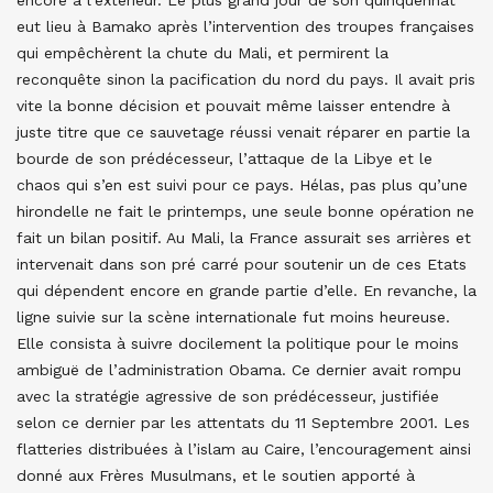
encore à l’extérieur. Le plus grand jour de son quinquennat
eut lieu à Bamako après l’intervention des troupes françaises
qui empêchèrent la chute du Mali, et permirent la
reconquête sinon la pacification du nord du pays. Il avait pris
vite la bonne décision et pouvait même laisser entendre à
juste titre que ce sauvetage réussi venait réparer en partie la
bourde de son prédécesseur, l’attaque de la Libye et le
chaos qui s’en est suivi pour ce pays. Hélas, pas plus qu’une
hirondelle ne fait le printemps, une seule bonne opération ne
fait un bilan positif. Au Mali, la France assurait ses arrières et
intervenait dans son pré carré pour soutenir un de ces Etats
qui dépendent encore en grande partie d’elle. En revanche, la
ligne suivie sur la scène internationale fut moins heureuse.
Elle consista à suivre docilement la politique pour le moins
ambiguë de l’administration Obama. Ce dernier avait rompu
avec la stratégie agressive de son prédécesseur, justifiée
selon ce dernier par les attentats du 11 Septembre 2001. Les
flatteries distribuées à l’islam au Caire, l’encouragement ainsi
donné aux Frères Musulmans, et le soutien apporté à