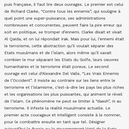
puis française, il faut lire deux ouvrages. Le premier est celui
de Richard Clarke, “Contre tous les ennemis”, qui souligne à
quel point une super-puissance, ses administrations
nombreuses et concurrentes, peuvent faire la pire erreur qui
soit en politique, se tromper d’ennemi. Clarke disait et visait
Al Qaïda, et on lui répondait Irak. Mais pour lui, l’ennemi était
le terrorisme, cette abstraction qu’il voulait séparer des
Etats musulmans et de l’islam, alors même qu’il savait
combien le mur séparant les Etats du Golfe, leurs oeuvres
humanitaires et le terrorisme était poreux. Le second
ouvrage est celui d’Alexandre Del Valle, “Les Vrais Ennemis
de l’Occident”. Il insiste au contraire sur les liens entre le
terrorisme et l’islamisme, c’est-à-dire les pays les plus riches
et les organisations les plus puissantes, qui animent le réveil
de l’islam. Ce phénomène ne peut se limiter à “daesh”, ni au
terrorisme. Il infeste la réalité musulmane actuelle. Le
premier acte courageux et intelligent consiste à le nommer,
pour le combattre ensuite en tant que tel. Désigner
aujourd’hui la Russie ou le gouvernement légal de la Syrie