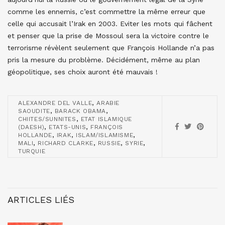
comme les ennemis, c’est commettre la même erreur que
celle qui accusait l’Irak en 2003. Eviter les mots qui fâchent
et penser que la prise de Mossoul sera la victoire contre le
terrorisme révèlent seulement que François Hollande n’a pas
pris la mesure du problème. Décidément, même au plan
géopolitique, ses choix auront été mauvais !
,
ALEXANDRE DEL VALLE
ARABIE
,
,
SAOUDITE
BARACK OBAMA
,
CHIITES/SUNNITES
ETAT ISLAMIQUE
,
,
(DAESH)
ETATS-UNIS
FRANÇOIS
,
,
,
HOLLANDE
IRAK
ISLAM/ISLAMISME
,
,
,
,
MALI
RICHARD CLARKE
RUSSIE
SYRIE
TURQUIE
ARTICLES LIÉS