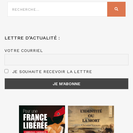
RECHERCHE
SUR
RECHER
:
LETTRE D’ACTUALITÉ :
VOTRE COURRIEL
JE SOUHAITE RECEVOIR LA LETTRE