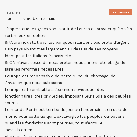
RÉPONDRE
JEAN
DIT :
3 JUILLET 2015 À 5 H 39 MIN
J’espere que les grecs vont sortir de l’euros et provuer qu’on s’en
sort mieux en dehors
Si l’euro n’existait pas, les banques n’auraient pas prete d’argent
a un pays vivant tres largement au dessus de ses moyens
Idem pour les italiens francais etc…..
Si ON n’avait cesse de nous preter, nous aurions ete oblige de
faire les reformes necessaires
L’europe est responsable de notre ruine, du chomage, de
l’invasion que nous subissons
L’europe est semblable a l’ex union sovietique: des
fonctionnaires, tres privilegies, imposant leurs lois a des peuples
soumis
Le mur de Berlin est tombe du jour au lendemain, il en sera de
meme pour cette ue qui a exclavagise les peuples europeens
Quand les fondations sont pourries, tout s’ecroule
inevitablement!
Allez les grecs, ouvrez la porte , sauvez vous et bottez les