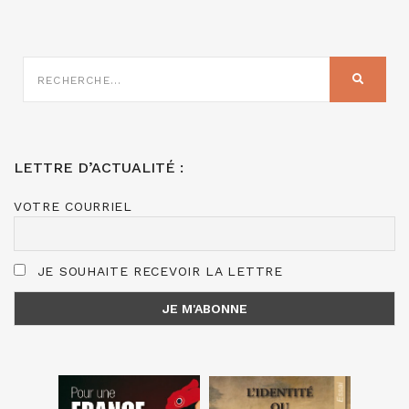
RECHERCHE
SUR
RECHER
:
LETTRE D’ACTUALITÉ :
VOTRE COURRIEL
JE SOUHAITE RECEVOIR LA LETTRE