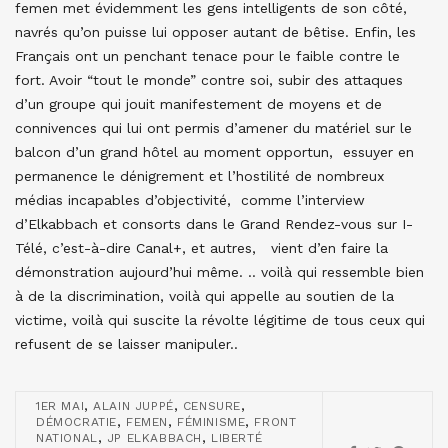
femen met évidemment les gens intelligents de son côté,
navrés qu’on puisse lui opposer autant de bêtise. Enfin, les
Français ont un penchant tenace pour le faible contre le
fort. Avoir “tout le monde” contre soi, subir des attaques
d’un groupe qui jouit manifestement de moyens et de
connivences qui lui ont permis d’amener du matériel sur le
balcon d’un grand hôtel au moment opportun, essuyer en
permanence le dénigrement et l’hostilité de nombreux
médias incapables d’objectivité, comme l’interview
d’Elkabbach et consorts dans le Grand Rendez-vous sur I-
Télé, c’est-à-dire Canal+, et autres, vient d’en faire la
démonstration aujourd’hui même. .. voilà qui ressemble bien
à de la discrimination, voilà qui appelle au soutien de la
victime, voilà qui suscite la révolte légitime de tous ceux qui
refusent de se laisser manipuler..
,
,
,
1ER MAI
ALAIN JUPPÉ
CENSURE
,
,
,
DÉMOCRATIE
FEMEN
FÉMINISME
FRONT
,
,
NATIONAL
JP ELKABBACH
LIBERTÉ