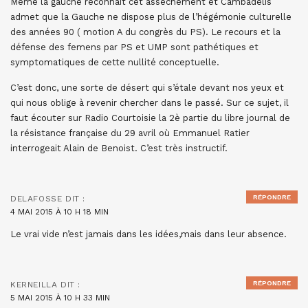
Même la gauche reconnait cet assèchement et Cambadélis
admet que la Gauche ne dispose plus de l’hégémonie culturelle
des années 90 ( motion A du congrès du PS). Le recours et la
défense des femens par PS et UMP sont pathétiques et
symptomatiques de cette nullité conceptuelle.
C’est donc, une sorte de désert qui s’étale devant nos yeux et
qui nous oblige à revenir chercher dans le passé. Sur ce sujet, il
faut écouter sur Radio Courtoisie la 2è partie du libre journal de
la résistance française du 29 avril où Emmanuel Ratier
interrogeait Alain de Benoist. C’est très instructif.
RÉPONDRE
DELAFOSSE
DIT :
4 MAI 2015 À 10 H 18 MIN
Le vrai vide n’est jamais dans les idées,mais dans leur absence.
RÉPONDRE
KERNEILLA
DIT :
5 MAI 2015 À 10 H 33 MIN