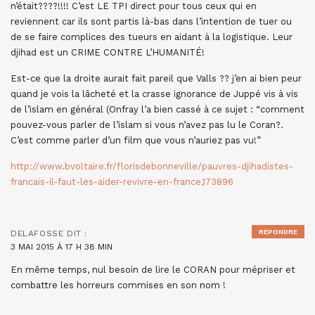
n’était????!!!! C’est LE TPI direct pour tous ceux qui en
reviennent car ils sont partis là-bas dans l’intention de tuer ou
de se faire complices des tueurs en aidant à la logistique. Leur
djihad est un CRIME CONTRE L’HUMANITÉ!
Est-ce que la droite aurait fait pareil que Valls ?? j’en ai bien peur
quand je vois la lâcheté et la crasse ignorance de Juppé vis à vis
de l’islam en général (Onfray l’a bien cassé à ce sujet : “comment
pouvez-vous parler de l’islam si vous n’avez pas lu le Coran?.
C’est comme parler d’un film que vous n’auriez pas vu!”
http://www.bvoltaire.fr/florisdebonneville/pauvres-djihadistes-
francais-il-faut-les-aider-revivre-en-france,173896
RÉPONDRE
DELAFOSSE
DIT :
3 MAI 2015 À 17 H 38 MIN
En même temps, nul besoin de lire le CORAN pour mépriser et
combattre les horreurs commises en son nom !