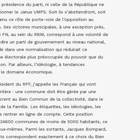
a présidence du parti, ni celle de la République ne
nner le Janus UMPS. Soit ils s’abstiendront, soit
tenu ce rôle de porte-voix de l’opposition au
 Ses victoires municipales, à une exception près,
du FN, au sein du RBM, correspond à une volonté de
-dire un parti de gouvernement au niveau national,
e dans une normalisation qui réduirait ce
e électorale plus préoccupée du pouvoir que du
. Par ailleurs, l’idéologie, à tendances
s le domaine économique.
sident du RPF, j’appelle les Français qui vont
ritère : une commune doit être gérée par une
rent au Bien Commun de la collectivité, dans le
 la Famille. Les étiquettes, les idéologies, les
s rentrer en ligne de compte. Cette position
es 34600 communes de moins de 5000 habitants, ce
 eux-mêmes. Parmi les sortants, Jacques Bompard,
nts correspondent exactement à ce choix du Bien