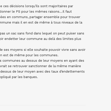
de ces décisions lorsqu’ils sont majoritaires par
anctionner le PS pour les mêmes raisons…Il faut
idées en communs, partager ensemble pour trouver
ommune mais il en est de même à tous niveaux de la
pas un sac sans fond dans lequel on peut puiser sans
voir endetter leur commune au delà des limites plus
e ses moyens si elle souhaite pouvoir vivre sans avoir
l en est de même pour les communes.
e les communes au dessus de leur moyens en ayant des
devrait se retrouver sanctionner de la même manière
 au dessus de leur moyen avec des taux d’endettements
ppliqué par les banques.