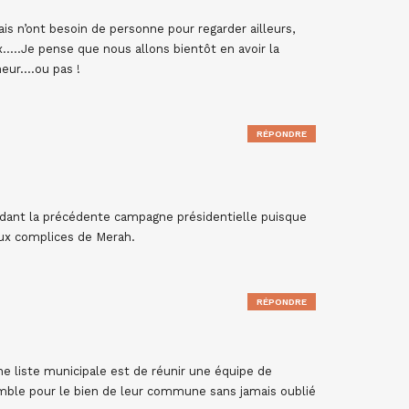
ais n’ont besoin de personne pour regarder ailleurs,
x…..Je pense que nous allons bientôt en avoir la
heur….ou pas !
RÉPONDRE
endant la précédente campagne présidentielle puisque
ux complices de Merah.
RÉPONDRE
 une liste municipale est de réunir une équipe de
le pour le bien de leur commune sans jamais oublié