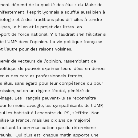
gement dépend de la qualité des élus : du Maire de
ifestement, l’esprit lyonnais a soufflé aussi bien à
ologie et à des traditions plus difficiles à tendre
es, le bilan et le projet des listes en
rt de force national. ? Il faudrait s’en féliciter si
e l’UMP dans l’opinion. La vie politique française
 l’autre pour des raisons voisines.
servir de vecteurs de l’opinion, rassemblant de
olitique de pouvoir exprimer leurs idées en dehors
enus des cercles professionnels fermés,
des élus, sans égard pour leur compétence ou pour
umission, selon un régime féodal, pénétré de
inage. Les Français peuvent-ils se reconnaître
pour le moins aveugle, les sympathisants de l’UMP,
i les habitait à l’encontre du PS, s’effrite. Non
isé la France, mais les dix ans de majorité
ouillant la communication que du réformisme
réunis. Qui plus est, chaque matin apporte une