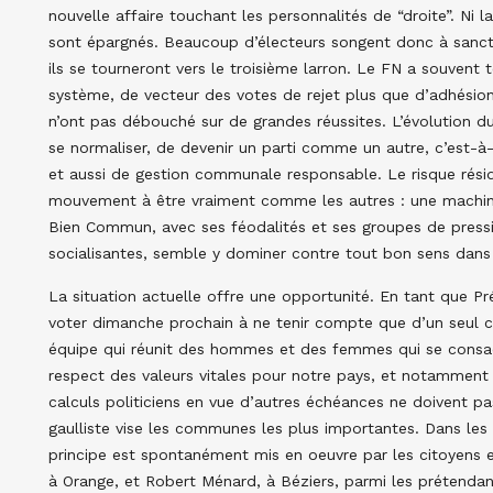
nouvelle affaire touchant les personnalités de “droite”. Ni l
sont épargnés. Beaucoup d’électeurs songent donc à sanctio
ils se tourneront vers le troisième larron. Le FN a souvent 
système, de vecteur des votes de rejet plus que d’adhésion.
n’ont pas débouché sur de grandes réussites. L’évolution 
se normaliser, de devenir un parti comme un autre, c’est-à
et aussi de gestion communale responsable. Le risque résid
mouvement à être vraiment comme les autres : une machin
Bien Commun, avec ses féodalités et ses groupes de pression
socialisantes, semble y dominer contre tout bon sens dan
La situation actuelle offre une opportunité. En tant que Pré
voter dimanche prochain à ne tenir compte que d’un seul c
équipe qui réunit des hommes et des femmes qui se consac
respect des valeurs vitales pour notre pays, et notamment de
calculs politiciens en vue d’autres échéances ne doivent pa
gaulliste vise les communes les plus importantes. Dans l
principe est spontanément mis en oeuvre par les citoyens
à Orange, et Robert Ménard, à Béziers, parmi les prétenda