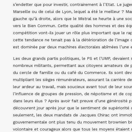
s’endetter que pour investir, contrairement à l’Etat. Le ju
Marseille ou de celui de Lyon, lequel a été le meilleur ? Man
gauche qu’à droite, alors que le Mistral se heurte à une soci
vers le Bien Commun. Cette qualité des hommes et des équip
compétition vont-ils jouer un rôle plus important que le rappo
cette tendance ne tenait pas à la détérioration de l’image d
est dominée par deux machines électorales abîmées l’une et
Les deux grands partis politiques, le PS et l’UMP, devaient 
nombreux militants, permettant aux citoyens amateurs de p
du cercle de famille ou du café du Commerce. Ils sont dev
multipliant les sièges rémunérateurs, assurant la carrière 
leur ardeur au travail, mais soucieux avant tout de leur so
l’influence de groupes de pression, de népotisme et de cop
dans leurs élus ? Après avoir fait preuve d’une générosité 
découvrent jour après jour que le sentiment de supériorité qu
seulement, les deux mandats de Jacques Chirac ont immobil
gouvernementale ont plus tenu du mouvement brownien br
volontaire et courageux alors que tous les moyens étaient 