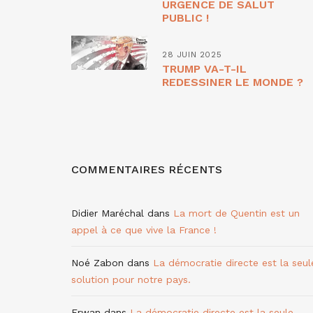
URGENCE DE SALUT
PUBLIC !
28 JUIN 2025
TRUMP VA-T-IL
REDESSINER LE MONDE ?
COMMENTAIRES RÉCENTS
Didier Maréchal
dans
La mort de Quentin est un
appel à ce que vive la France !
Noé Zabon
dans
La démocratie directe est la seul
solution pour notre pays.
Erwan
dans
La démocratie directe est la seule