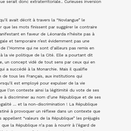
ue serait donc extraterritoriale.. Curieuses inversion
u’il avait décrit à travers la “Novlangue” le
r que les mots finissent par suggérer le contraire
manifestant en faveur de Léonarda n’hésite pas à
légale et temporaire n’est évidemment pas une
s de l’Homme qui ne sont d’ailleurs pas remis en
 la vie politique de la Cité. Elle a pourtant dit
me, un concept vidé de tout sens par ceux qui en
ui a succédé à la Monarchie. Mais il qualifie
de tous les Français, aux institutions qui
orsqu’il est employé pour expulser de la vie
ue l’on conteste ainsi la légitimité du vote de ses
ste à discriminer au nom d’une République et de ses
’égalité … et la non-discrimination ! La République
destiné à provoquer un réflexe dans un contexte que
ns appellent “valeurs de la République” les préjugés
e que la République n’a pas à nourrir à l’égard de