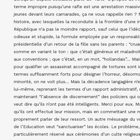
terme impropre puisqu’une rafle est une arrestation massive,
jeunes devant leurs camarades, ça ne vous rappelle rien ? M
histoire, avec lesquelles la reconduite à la frontière d’une 
République n’a pas le moindre rapport, sauf celui que l’idéo
odieuse et stupide, la formule employée par un responsable
présidentielle d’un retour de la fille sans les parents : “cr
somme en variant le ton : que c’était généreux et maladroit
aux conventions ; que c’était, en un mot, “hollandais”… Mais
pour qualifier un assassinat accompagné de tortures sont ic
termes suffisamment forts pour désigner l’horreur, désormai
minorité, on ne voit plus… Mais la décadence langagière n’
lui-même, reprenant les termes d’un rapport administratif,
maintenant “l’absence de discernement” des policiers qui on
veut dire qu’ils n’ont pas été intelligents. Merci pour eux. Mai
qu’ils ont effectué leur mission, mais en commettant une ma
proprement parler de leur ressort. Un autre mésusage du voc
de l’Education veut “sanctuariser” les écoles. Le problème, c
particulièrement réservé aux cérémonies d’un culte religieux,