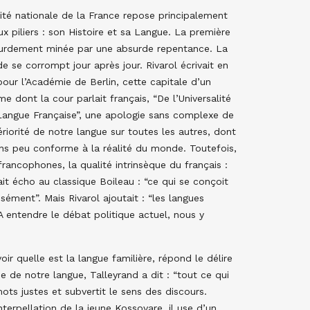
tité nationale de la France repose principalement
ux piliers : son Histoire et sa Langue. La première
urdement minée par une absurde repentance. La
e se corrompt jour après jour. Rivarol écrivait en
pour l’Académie de Berlin, cette capitale d’un
e dont la cour parlait français, “De l’Universalité
Langue Française”, une apologie sans complexe de
ériorité de notre langue sur toutes les autres, dont
moins peu conforme à la réalité du monde. Toutefois,
rancophones, la qualité intrinsèque du français :
isait écho au classique Boileau : “ce qui se conçoit
sément”. Mais Rivarol ajoutait : “les langues
A entendre le débat politique actuel, nous y
ir quelle est la langue familière, répond le délire
 de notre langue, Talleyrand a dit : “tout ce qui
 mots justes et subvertit le sens des discours.
nterpellation de la jeune Kossovare, il use d’un