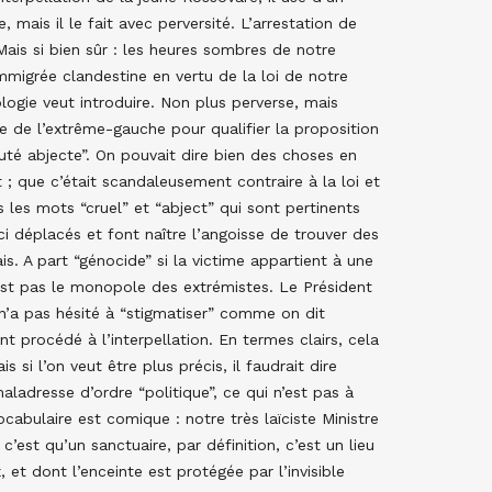
 mais il le fait avec perversité. L’arrestation de
ais si bien sûr : les heures sombres de notre
immigrée clandestine en vertu de la loi de notre
logie veut introduire. Non plus perverse, mais
 de l’extrême-gauche pour qualifier la proposition
uauté abjecte”. On pouvait dire bien des choses en
 ; que c’était scandaleusement contraire à la loi et
 les mots “cruel” et “abject” qui sont pertinents
i déplacés et font naître l’angoisse de trouver des
s. A part “génocide” si la victime appartient à une
est pas le monopole des extrémistes. Le Président
 n’a pas hésité à “stigmatiser” comme on dit
t procédé à l’interpellation. En termes clairs, cela
s si l’on veut être plus précis, il faudrait dire
ladresse d’ordre “politique”, ce qui n’est pas à
abulaire est comique : notre très laïciste Ministre
’est qu’un sanctuaire, par définition, c’est un lieu
 et dont l’enceinte est protégée par l’invisible