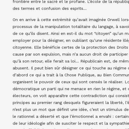
frontière entre le sacré et le profane. L’école de la républiq
des termes et confusion des esprits…
On en arrive à cette extrémité qu’avait imaginée Orwell lorsq
processus de la manipulation totalitaire du langage, à savoi
de ce qu’ils disent. Ainsi en est-il du mot “citoyen” qu’un 
employer pour la désigner, en oubliant qu’une résidente il
citoyenne. Elle bénéficie certes de la protection des Droit
cause par son expulsion, mais n’a aucun droit de participer à
qu’à son retour, elle ferait sa loi… Républicain est, de mê
abusent. Il peut bien sûr désigner ce qui touche au régime q
d’abord ce qui a trait à la Chose Publique, au Bien Commun 
organisent le pouvoir de ceux qui sont censés le réaliser. L
démocratique un parti qui ne menace en rien le régime, et q
électeurs, on voit apparaître cette contradiction qui consi
principes au premier rang desquels figureraient la liberté, l
n’est plus un mot que définit une idée, c’est un stimulus 
le rationnel a déserté et que l’émotionnel a envahi : certai
de leur idéologie afin de susciter le respect et la sympathi