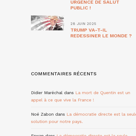
URGENCE DE SALUT
PUBLIC !
28 JUIN 2025
TRUMP VA-T-IL
REDESSINER LE MONDE ?
COMMENTAIRES RÉCENTS
Didier Maréchal
dans
La mort de Quentin est un
appel à ce que vive la France !
Noé Zabon
dans
La démocratie directe est la seul
solution pour notre pays.
Erwan
dans
La démocratie directe est la seule