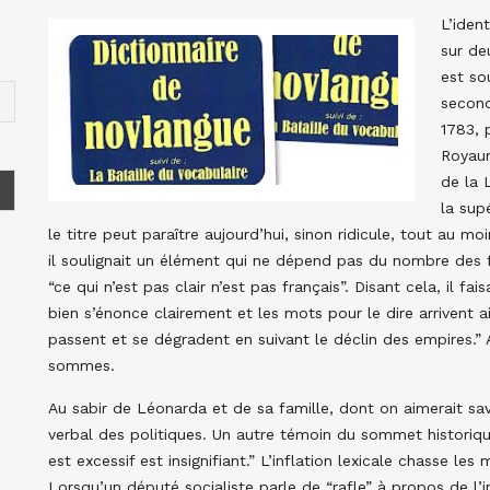
L’iden
sur de
est so
second
1783, 
Royaum
de la 
la sup
le titre peut paraître aujourd’hui, sinon ridicule, tout au 
il soulignait un élément qui ne dépend pas du nombre des f
“ce qui n’est pas clair n’est pas français”. Disant cela, il fa
bien s’énonce clairement et les mots pour le dire arrivent ai
passent et se dégradent en suivant le déclin des empires.” 
sommes.
Au sabir de Léonarda et de sa famille, dont on aimerait savo
verbal des politiques. Un autre témoin du sommet historique
est excessif est insignifiant.” L’inflation lexicale chasse les
Lorsqu’un député socialiste parle de “rafle” à propos de l’i