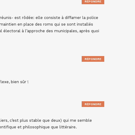
RÉPONDRE
éunis- est rôdée: elle consiste à diffamer la police
e maintien en place des roms qui se sont installés
cul électoral à l’approche des municipales, après quoi
RÉPONDRE
exe, bien sûr !
RÉPONDRE
piliers, c’est plus stable que deux) qui me semble
entifique et philosophique que littéraire.