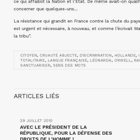
ce qui affaiblit la Nation et l’Etat. De même avait-on qual
concerner que quelques-uns…
La résistance qui grandit en France contre la chute du pays
est urgent et nécessaire, à nouveau, et comme l’écrivait M
la tribu”.
,
,
,
,
CITOYEN
CRUAUTÉ ABJECTE
DISCRIMINATION
HOLLANDE
,
,
,
,
TOTALITAIRE
LANGUE FRANÇAISE
LÉONARDA
ORWELL
RA
,
SANCTUARISER
SENS DES MOTS
ARTICLES LIÉS
29 JUILLET 2010
AVEC LE PRÉSIDENT DE LA
RÉPUBLIQUE, POUR LA DÉFENSE DES
DROITS DE L’HOMME !