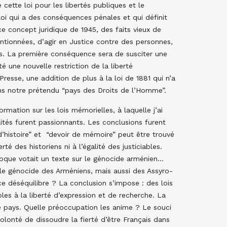
cette loi pour les libertés publiques et le
oi qui a des conséquences pénales et qui définit
e concept juridique de 1945, des faits vieux de
ntionnées, d’agir en Justice contre des personnes,
bles. La première conséquence sera de susciter une
é une nouvelle restriction de la liberté
resse, une addition de plus à la loi de 1881 qui n’a
dans notre prétendu “pays des Droits de l’Homme”.
mation sur les lois mémorielles, à laquelle j’ai
lités furent passionnants. Les conclusions furent
r d’histoire” et “devoir de mémoire” peut être trouvé
té des historiens ni à l’égalité des justiciables.
poque votait un texte sur le génocide arménien…
 le génocide des Arméniens, mais aussi des Assyro-
e déséquilibre ? La conclusion s’impose : des lois
es à la liberté d’expression et de recherche. La
tre pays. Quelle préoccupation les anime ? Le souci
lonté de dissoudre la fierté d’être Français dans