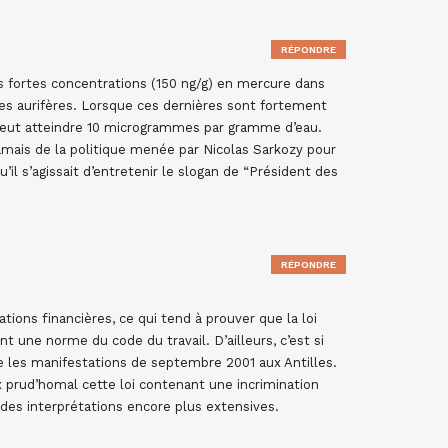
RÉPONDRE
es fortes concentrations (150 ng/g) en mercure dans
es aurifères. Lorsque ces dernières sont fortement
 peut atteindre 10 microgrammes par gramme d’eau.
jamais de la politique menée par Nicolas Sarkozy pour
il s’agissait d’entretenir le slogan de “Président des
RÉPONDRE
ons financières, ce qui tend à prouver que la loi
t une norme du code du travail. D’ailleurs, c’est si
age les manifestations de septembre 2001 aux Antilles.
x prud’homal cette loi contenant une incrimination
à des interprétations encore plus extensives.