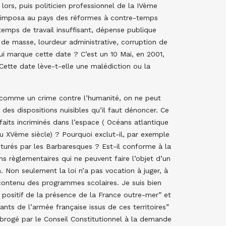
 lors, puis politicien professionnel de la IVème
Il imposa au pays des réformes à contre-temps
emps de travail insuffisant, dépense publique
de masse, lourdeur administrative, corruption de
 qui marque cette date ? C’est un 10 Mai, en 2001,
. Cette date lève-t-elle une malédiction ou la
es comme un crime contre l’humanité, on ne peut
des dispositions nuisibles qu’il faut dénoncer. Ce
 faits incriminés dans l’espace ( Océans atlantique
du XVème siècle) ? Pourquoi exclut-il, par exemple
pturés par les Barbaresques ? Est-il conforme à la
ns règlementaires qui ne peuvent faire l’objet d’un
on. Non seulement la loi n’a pas vocation à juger, à
e contenu des programmes scolaires. Je suis bien
positif de la présence de la France outre-mer” et
nts de l’armée française issus de ces territoires”
abrogé par le Conseil Constitutionnel à la demande