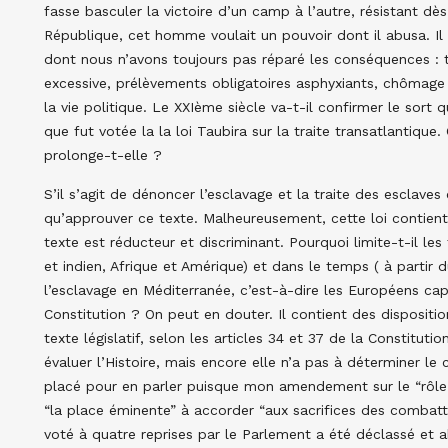
fasse basculer la victoire d’un camp à l’autre, résistant dès
République, cet homme voulait un pouvoir dont il abusa. 
dont nous n’avons toujours pas réparé les conséquences : t
excessive, prélèvements obligatoires asphyxiants, chômage 
la vie politique. Le XXIème siècle va-t-il confirmer le sort
que fut votée la la loi Taubira sur la traite transatlantique
prolonge-t-elle ?
S’il s’agit de dénoncer l’esclavage et la traite des esclav
qu’approuver ce texte. Malheureusement, cette loi contient 
texte est réducteur et discriminant. Pourquoi limite-t-il les
et indien, Afrique et Amérique) et dans le temps ( à partir 
l’esclavage en Méditerranée, c’est-à-dire les Européens ca
Constitution ? On peut en douter. Il contient des dispositio
texte législatif, selon les articles 34 et 37 de la Constituti
évaluer l’Histoire, mais encore elle n’a pas à déterminer l
placé pour en parler puisque mon amendement sur le “rôle 
“la place éminente” à accorder “aux sacrifices des combatta
voté à quatre reprises par le Parlement a été déclassé et 