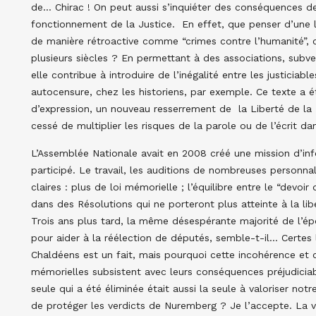
de… Chirac ! On peut aussi s’inquiéter des conséquences de 
fonctionnement de la Justice. En effet, que penser d’une l
de manière rétroactive comme “crimes contre l’humanité”, c
plusieurs siècles ? En permettant à des associations, subve
elle contribue à introduire de l’inégalité entre les justicia
autocensure, chez les historiens, par exemple. Ce texte a ét
d’expression, un nouveau resserrement de la Liberté de la P
cessé de multiplier les risques de la parole ou de l’écrit 
L’Assemblée Nationale avait en 2008 créé une mission d’infor
participé. Le travail, les auditions de nombreuses personna
claires : plus de loi mémorielle ; l’équilibre entre le “devoi
dans des Résolutions qui ne porteront plus atteinte à la liber
Trois ans plus tard, la même désespérante majorité de l’é
pour aider à la réélection de députés, semble-t-il… Certes
Chaldéens est un fait, mais pourquoi cette incohérence et c
mémorielles subsistent avec leurs conséquences préjudiciabl
seule qui a été éliminée était aussi la seule à valoriser no
de protéger les verdicts de Nuremberg ? Je l’accepte. La vo