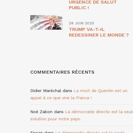
URGENCE DE SALUT
PUBLIC !
28 JUIN 2025
TRUMP VA-T-IL
REDESSINER LE MONDE ?
COMMENTAIRES RÉCENTS
Didier Maréchal
dans
La mort de Quentin est un
appel à ce que vive la France !
Noé Zabon
dans
La démocratie directe est la seul
solution pour notre pays.
Erwan
dans
La démocratie directe est la seule