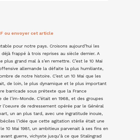
F ou envoyer cet article
table pour notre pays. Croisons aujourd’hui les
déjà frappé à trois reprises au siècle dernier. A
e plus grand mal à s’en remettre. C’est le 10 Mai
fensive allemande la défaite la plus humiliante,
 sombre de notre histoire. C’est un 10 Mai que les
ait, de loin, le plus dynamique et le plus important
ère barricade sous prétexte que la France
iste de l’im-Monde. C’était en 1968, et des groupes
er l’oeuvre de redressement opérée par le Général
art, un an plus tard, avec une ingratitude inouïe,
mbéciles l’idée que cette agitation stérile était une
 le 10 Mai 1981, un ambitieux parvenait à ses fins en
avant guerre, vichyste jusqu’à ce que Stalingrad