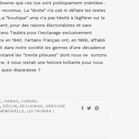
bserve que ces lois sont politiquement orientées :
 reconnus. La “droite” n’a osé ni défaire les textes
La “boutique” ump n’a pas hésité à légiférer sur le
ent, pour des raisons électoralistes et sans
btenu Taubira pour l’esclavage exclusivement
 en 1940. Certains Français ont, en 1968, affaibli
duit dans notre société les germes d’une décadence
 entamé les “trente piteuses” dont nous ne sortons
e. Il nous restait une histoire brillante pour nous
 aussi disparaisse ?
,
,
E
CHIRAC
CONSEIL
,
,
,
E
DÉCLIN
ESCLAVAGE
GÉNOCIDE
,
 MÉMORIELLE
LOI TAUBIRA (