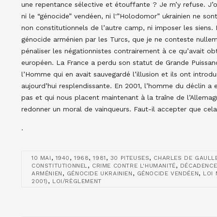
une repentance sélective et étouffante ? Je m’y refuse. J’o
ni le “génocide” vendéen, ni l'”Holodomor” ukrainien ne sont
non constitutionnels de l’autre camp, ni imposer les siens. 
génocide arménien par les Turcs, que je ne conteste nullem
pénaliser les négationnistes contrairement à ce qu’avait o
européen. La France a perdu son statut de Grande Puissance
l’Homme qui en avait sauvegardé l’illusion et ils ont intro
aujourd’hui resplendissante. En 2001, l’homme du déclin a
pas et qui nous placent maintenant à la traîne de l’Allemagn
redonner un moral de vainqueurs. Faut-il accepter que cela
.
,
,
,
,
,
10 MAI
1940
1968
1981
30 PITEUSES
CHARLES DE GAULL
,
,
CONSTITUTIONNEL
CRIME CONTRE L'HUMANITÉ
DÉCADENC
,
,
,
ARMÉNIEN
GÉNOCIDE UKRAINIEN
GÉNOCIDE VENDÉEN
LOI
,
2001)
LOI/RÈGLEMENT