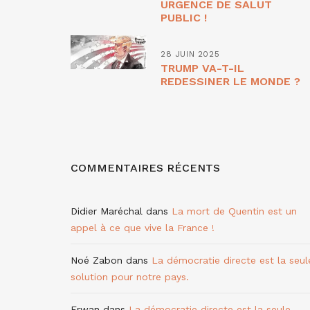
URGENCE DE SALUT
PUBLIC !
28 JUIN 2025
TRUMP VA-T-IL
REDESSINER LE MONDE ?
COMMENTAIRES RÉCENTS
Didier Maréchal
dans
La mort de Quentin est un
appel à ce que vive la France !
Noé Zabon
dans
La démocratie directe est la seul
solution pour notre pays.
Erwan
dans
La démocratie directe est la seule