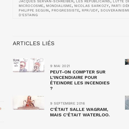
,
,
JACQUES SERVAN-SCHREIBER
LES RÉPUBLICAINS
LUTTE D
,
,
,
MICROCOSME
MONDIALISME
NICOLAS SARKOZY
PARTI D
,
,
,
PHILIPPE SEGUIN
PROGRESSISTE
RPR/UDF
SOUVERAINISM
D'ESTAING
ARTICLES LIÉS
9 MAI 2021
PEUT-ON COMPTER SUR
L’INCENDIAIRE POUR
ÉTEINDRE LES INCENDIES
?
9 SEPTEMBRE 2016
e
C’ÉTAIT SALLE WAGRAM,
MAIS C’ÉTAIT WATERLOO.