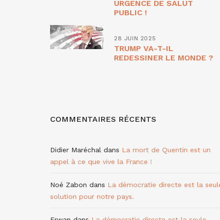
URGENCE DE SALUT
PUBLIC !
28 JUIN 2025
TRUMP VA-T-IL
REDESSINER LE MONDE ?
COMMENTAIRES RÉCENTS
Didier Maréchal
dans
La mort de Quentin est un
appel à ce que vive la France !
Noé Zabon
dans
La démocratie directe est la seul
solution pour notre pays.
Erwan
dans
La démocratie directe est la seule