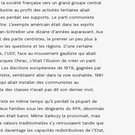
 la société française vers un grand groupe central
ustrie au profit des activités tertiaires allait
ses perdait ses supports. Le parti communiste
ntre. L’exemple américain était dans les esprits
an-Schreiber une dizaine d’années auparavant. Aux
t des partis centristes, le premier un peu plus à
 les questions et les régions. D’une certaine
e, l’UDF, face au mouvement gaulliste qui allait
ues Chirac, c’était l’illusion de créer un parti
r. Les élections européennes de 1979, gagnées par
iste, semblaient aller dans la voie souhaitée. 1981
qui allait installer des communistes au
te des classes n’avait pas dit son dernier mot.
ntriste en même temps qu’il perdait la plupart de
 deux familles sous les dirigeants du RPR, désormais
en était banni. Même Sarkozy le proscrivait, mais
 valeurs traditionnelles s’y retrouvaient tandis que
é davantage les capacités redistributives de l’Etat,