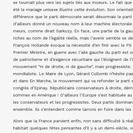
se tournait plus vers les sujets liés aux moeurs. Le fait 
été le mariage unisexe illustre cette évolution. Son orient
différence que le parti démocrate serait désormais le part
d’ailleurs donné un nouveau nom à leur machine électorale 
meurs, comme dirait Sarkozy. En face, une partie de la gauc
riches au nom de l’égalité réelle, mais l’avenir semble se de
François Hollande évoque la nécessité d’en finir avec le PS 
Premier Ministre, en guerre avec l’aile gauche du parti est
de patriotisme et d’exigence sécuritaire qui l’éloignent de l
mouvement “ni de droite, ni de gauche”, mais progressiste, r
mondialiste. Le Maire de Lyon, Gérard Collomb n’hésite pas 
et dans En Marche, le mouvement qui va refonder le parti
congrès d’Epinay. Républicains conservateurs à droite, dém
sommes en Amérique ! D’ailleurs l’Europe s’est habituée au
les conservateurs et les progressistes. Deux partis domin
ensemble. Ils s’entendent comme larrons en foire dans les 
Alors que la France parvient enfin, non sans difficulté à réa
habitait quelques têtes pensantes d’il y a un demi-siècle,