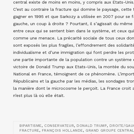
central existe de moins en moins, y compris aux Etats-Unis, 
C’est au contraire la fracture qui domine le paysage, cette 
gagner en 1995 et que Sarkozy a utilisée en 2007 pour se fa
gauche, un coup à droite ? Pourtant, il s’agissait du même s
entre ceux qui se sentent bien dans le système, et ceux qui
comme une menace. La précarité sociale de tous ceux dont l
sont exposés les plus fragiles, l’effondrement des solidarité
individualisme et d’une immigration qui font perdre les prote
une partie importante de la population contre un système et
victoire de Donald Trump aux Etats-Unis, la montée du sou
National en France, témoignent de ce phénomène. L’import
Républicains et la gauche par les médias, les sondages tro
la manière dont le microcosme le perçoit. La France croit 
n’est plus là où elle était.
,
,
,
BIPARTISME
CONSERVATEUR
DONALD TRUMP
DROITE/GAU
,
,
FRACTURE
FRANÇOIS HOLLANDE
GRAND GROUPE CENTRA