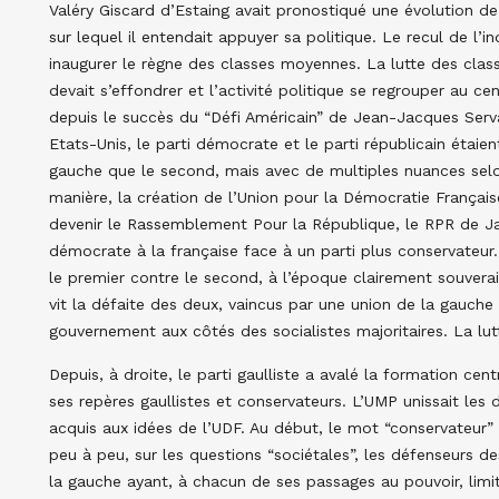
Valéry Giscard d’Estaing avait pronostiqué une évolution de
sur lequel il entendait appuyer sa politique. Le recul de l’ind
inaugurer le règne des classes moyennes. La lutte des clas
devait s’effondrer et l’activité politique se regrouper au ce
depuis le succès du “Défi Américain” de Jean-Jacques Serv
Etats-Unis, le parti démocrate et le parti républicain étaien
gauche que le second, mais avec de multiples nuances selon
manière, la création de l’Union pour la Démocratie Français
devenir le Rassemblement Pour la République, le RPR de Jacq
démocrate à la française face à un parti plus conservateu
le premier contre le second, à l’époque clairement souverain
vit la défaite des deux, vaincus par une union de la gauche 
gouvernement aux côtés des socialistes majoritaires. La lut
Depuis, à droite, le parti gaulliste a avalé la formation ce
ses repères gaullistes et conservateurs. L’UMP unissait les
acquis aux idées de l’UDF. Au début, le mot “conservateur” 
peu à peu, sur les questions “sociétales”, les défenseurs des
la gauche ayant, à chacun de ses passages au pouvoir, limit