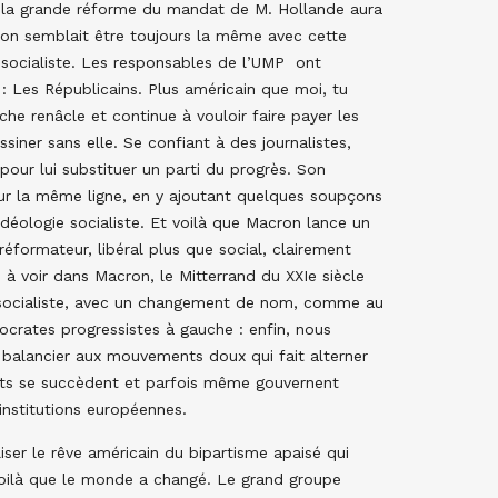
que la grande réforme du mandat de M. Hollande aura
ation semblait être toujours la même avec cette
i socialiste. Les responsables de l’UMP ont
: Les Républicains. Plus américain que moi, tu
he renâcle et continue à vouloir faire payer les
ssiner sans elle. Se confiant à des journalistes,
pour lui substituer un parti du progrès. Son
 sur la même ligne, en y ajoutant quelques soupçons
’idéologie socialiste. Et voilà que Macron lance un
éformateur, libéral plus que social, clairement
à voir dans Macron, le Mitterrand du XXIe siècle
 socialiste, avec un changement de nom, comme au
ocrates progressistes à gauche : enfin, nous
 balancier aux mouvements doux qui fait alterner
ants se succèdent et parfois même gouvernent
institutions européennes.
liser le rêve américain du bipartisme apaisé qui
 voilà que le monde a changé. Le grand groupe