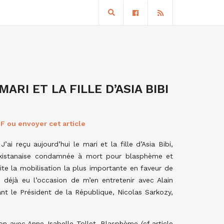
RI ET LA FILLE D’ASIA BIBI
F ou envoyer cet article
J’ai reçu aujourd’hui le mari et la fille d’Asia Bibi,
akistanaise condamnée à mort pour blasphème et
ite la mobilisation la plus importante en faveur de
ai déjà eu l’occasion de m’en entretenir avec Alain
nt le Président de la République, Nicolas Sarkozy,
ation avec Anne-Isabelle Tollet, Blasphème (cf article