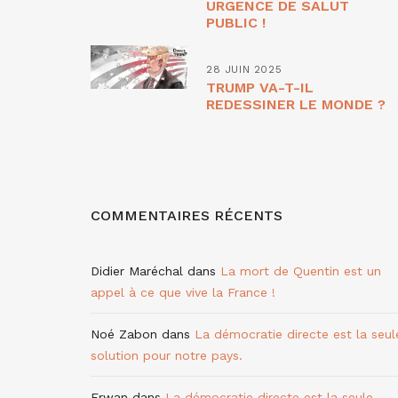
URGENCE DE SALUT
PUBLIC !
28 JUIN 2025
TRUMP VA-T-IL
REDESSINER LE MONDE ?
COMMENTAIRES RÉCENTS
Didier Maréchal
dans
La mort de Quentin est un
appel à ce que vive la France !
Noé Zabon
dans
La démocratie directe est la seul
solution pour notre pays.
Erwan
dans
La démocratie directe est la seule