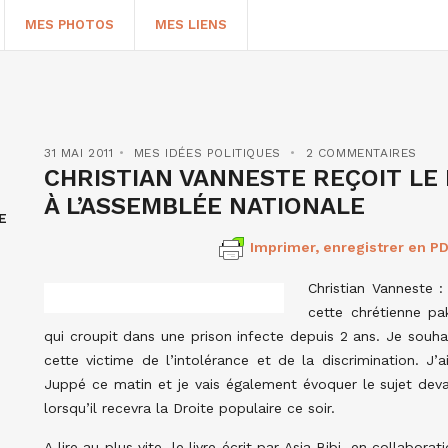
MES PHOTOS
MES LIENS
31 MAI 2011
MES IDÉES POLITIQUES
2 COMMENTAIRES
CHRISTIAN VANNESTE REÇOIT LE MA
À L’ASSEMBLÉE NATIONALE
E
Imprimer, enregistrer en PD
Christian Vanneste : 
cette chrétienne p
qui croupit dans une prison infecte depuis 2 ans. Je souha
HERCHER
cette victime de l’intolérance et de la discrimination. J’
Juppé ce matin et je vais également évoquer le sujet deva
lorsqu’il recevra la Droite populaire ce soir.
A lire au plus vite, le livre écrit par Asia Bibi, en collabor