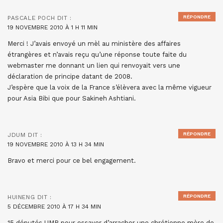
RÉPONDRE
PASCALE POCH
DIT :
19 NOVEMBRE 2010 À 1 H 11 MIN
Merci ! J’avais envoyé un mèl au ministère des affaires
étrangères et n’avais reçu qu’une réponse toute faite du
webmaster me donnant un lien qui renvoyait vers une
déclaration de principe datant de 2008.
J’espère que la voix de la France s’élèvera avec la même vigueur
pour Asia Bibi que pour Sakineh Ashtiani.
RÉPONDRE
JDUM
DIT :
19 NOVEMBRE 2010 À 13 H 34 MIN
Bravo et merci pour ce bel engagement.
RÉPONDRE
HUINENG
DIT :
5 DÉCEMBRE 2010 À 17 H 34 MIN
15 députés UMP pour essayer d’arracher une chrétienne mère de