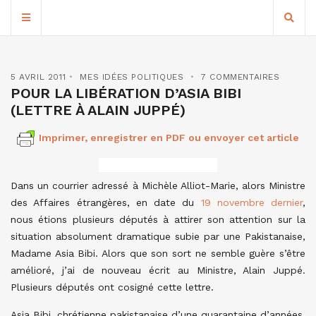
5 AVRIL 2011
MES IDÉES POLITIQUES
7 COMMENTAIRES
POUR LA LIBÉRATION D’ASIA BIBI
(LETTRE À ALAIN JUPPÉ)
Imprimer, enregistrer en PDF ou envoyer cet article
Dans un courrier adressé à Michèle Alliot-Marie, alors Ministre
des Affaires étrangères, en date du
19 novembre dernier
,
nous étions plusieurs députés à attirer son attention sur la
situation absolument dramatique subie par une Pakistanaise,
Madame Asia Bibi. Alors que son sort ne semble guère s’être
amélioré, j’ai de nouveau écrit au Ministre, Alain Juppé.
Plusieurs députés ont cosigné cette lettre.
Asia Bibi, chrétienne pakistanaise d’une quarantaine d’années,