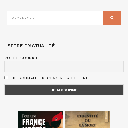
RECHERCHE
SUR
RECHER
:
LETTRE D’ACTUALITÉ :
VOTRE COURRIEL
JE SOUHAITE RECEVOIR LA LETTRE