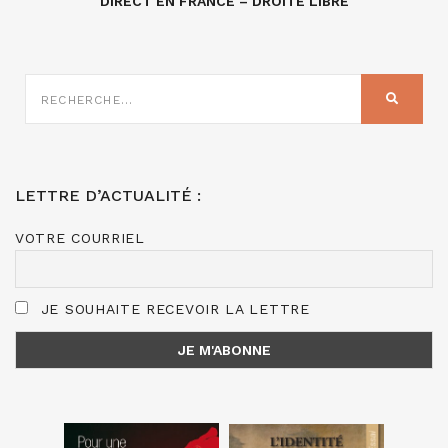
DIRECT EN FRANCE – DROITE LIBRE
RECHERCHE
SUR
RECHER
:
LETTRE D’ACTUALITÉ :
VOTRE COURRIEL
JE SOUHAITE RECEVOIR LA LETTRE