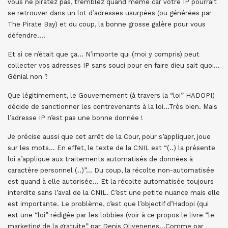
vous ne piratez pas, tremblez quand même car votre IP pourrait
se retrouver dans un lot d’adresses usurpées (ou générées par
The Pirate Bay) et du coup, la bonne grosse galère pour vous
défendre…!
Et si ce n’était que ça… N’importe qui (moi y compris) peut
collecter vos adresses IP sans souci pour en faire dieu sait quoi…
Génial non ?
Que légitimement, le Gouvernement (à travers la “loi” HADOPI)
décide de sanctionner les contrevenants à la loi…Très bien. Mais
l’adresse IP n’est pas une bonne donnée !
Je précise aussi que cet arrêt de la Cour, pour s’appliquer, joue
sur les mots… En effet, le texte de la CNIL est “(..) la présente
loi s’applique aux traitements automatisés de données à
caractère personnel (..)”… Du coup, la récolte non-automatisée
est quand à elle autorisée… Et la récolte automatisée toujours
interdite sans l’aval de la CNIL. C’est une petite nuance mais elle
est importante. Le problème, c’est que l’objectif d’Hadopi (qui
est une “loi” rédigée par les lobbies (voir à ce propos le livre “le
marketing de la gratuite” par Denis Olivenenes…Comme par