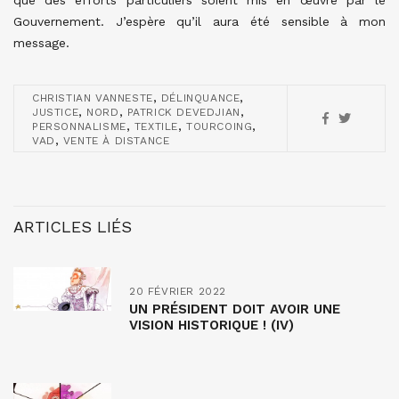
que des efforts particuliers soient mis en œuvre par le
Gouvernement. J’espère qu’il aura été sensible à mon
message.
,
,
CHRISTIAN VANNESTE
DÉLINQUANCE
,
,
,
JUSTICE
NORD
PATRICK DEVEDJIAN
,
,
,
PERSONNALISME
TEXTILE
TOURCOING
,
VAD
VENTE À DISTANCE
ARTICLES LIÉS
20 FÉVRIER 2022
UN PRÉSIDENT DOIT AVOIR UNE
VISION HISTORIQUE ! (IV)