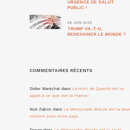
URGENCE DE SALUT
PUBLIC !
28 JUIN 2025
TRUMP VA-T-IL
REDESSINER LE MONDE ?
COMMENTAIRES RÉCENTS
Didier Maréchal
dans
La mort de Quentin est un
appel à ce que vive la France !
Noé Zabon
dans
La démocratie directe est la seul
solution pour notre pays.
Erwan
dans
La démocratie directe est la seule