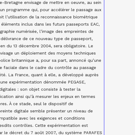
de-Bretagne envisage de mettre en oeuvre, au sein
un programme qui, pour accélérer le passage aux
it l’utilisation de la reconnaissance biométrique
s éléments inclus dans les futurs passeports EAC,
graphie numérisée, l’image des empreintes de
la délivrance de ce nouveau type de passeport,
en du 13 décembre 2004, sera obligatoire. Le
 envisage un déploiement des moyens techniques
olice britannique a, pour sa part, annoncé qu’une
e faciale dans le cadre du contrôle au passage
 été. La France, quant à elle, a développé auprès
es une expérimentation dénommée PEGASE,
igitales : son objet consiste à tester la
cation ainsi qu’à mesurer les enjeux en termes
res. À ce stade, seul le dispositif de
reinte digitale semble présenter un niveau de
 compatible avec les exigences et conditions
esdits contrôles. Cette expérimentation est
par le décret du 7 août 2007, du système PARAFES