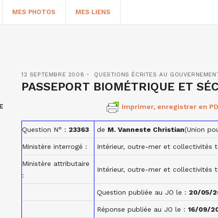
MES PHOTOS
MES LIENS
12 SEPTEMBRE 2008
QUESTIONS ÉCRITES AU GOUVERNEMEN
PASSEPORT BIOMÉTRIQUE ET SÉ
E
Imprimer, enregistrer en PD
Question N° :
23363
de
M. Vanneste Christian
(Union po
Ministère interrogé :
Intérieur, outre-mer et collectivités t
Ministère attributaire
HERCHER
Intérieur, outre-mer et collectivités t
:
Question publiée au JO le :
20/05/2
Réponse publiée au JO le :
16/09/2