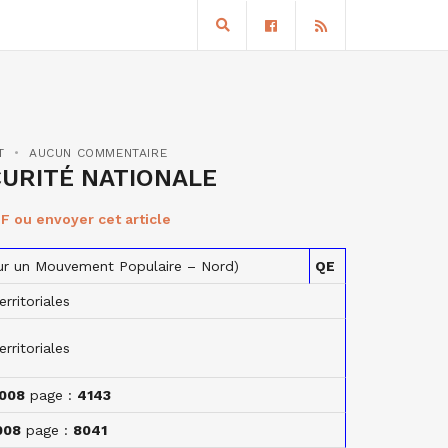
T
AUCUN COMMENTAIRE
CURITÉ NATIONALE
F ou envoyer cet article
ur un Mouvement Populaire – Nord)
QE
erritoriales
erritoriales
008
page :
4143
008
page :
8041