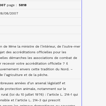
007
page :
5818
28/08/2007
on de Mme la ministre de l’intérieur, de l’outre-mer
ujet des accréditations officielles pour les
elles démarches les associations de combat de
recevoir votre accréditation officielle ? Il
ouvernement envers cette tradition du Nord. –
e l’agriculture et de la pêche.
reuses années d’un arsenal législatif et
 de protection animale, notamment sur le
al (loi du 10 juillet 1976) : l’article L. 214-1 qui
ible et l’article L. 214-3 qui prescrit
nts envers les animaux domestiques ou sauvages,