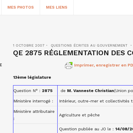
MES PHOTOS
MES LIENS
1 OCTOBRE 2007
QUESTIONS ÉCRITES AU GOUVERNEMENT
QE 2875 RÉGLEMENTATION DES 
E
Imprimer, enregistrer en PD
13ème législature
Question N° :
2875
de
M.
Vanneste Christian
(
Union p
Ministère interrogé :
Intérieur, outre-mer et collectivités t
HERCHER
Ministère attributaire
Agriculture et pêche
:
Question publiée au JO le :
14/08/2