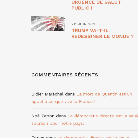
URGENCE DE SALUT
PUBLIC !
28 JUIN 2025
TRUMP VA-T-IL
REDESSINER LE MONDE ?
COMMENTAIRES RÉCENTS
Didier Maréchal
dans
La mort de Quentin est un
appel à ce que vive la France !
Noé Zabon
dans
La démocratie directe est la seul
solution pour notre pays.
Erwan
dans
La démocratie directe est la seule