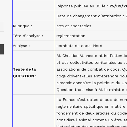
Réponse publiée au JO le :
25/09/2
Date de changement d’attribution :
Rubrique :
arts et spectacles
Tête d’analyse :
réglementation
Analyse :
combats de coqs. Nord
M. Christian Vanneste attire l’attenti
et des collectivités territoriales au s
Texte de la
associations de combat de coqs. Qu
QUESTION :
coqs doivent-elles entreprendre pour 
aimerait connaître la politique du G
Question transmise à M. le ministre d
La France s’est dotée depuis de nomb
réglementaire spécifique en matière
fondement de deux articles du code rur
considère l’animal comme un être sens
l’interdiction des mauvais traiteme