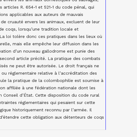
s articles R. 654-1 et 521-1 du code pénal, qui
tions applicables aux auteurs de mauvais
 de cruauté envers les animaux, excluent de leur
e coqs, lorsqu’une tradition locale et
La loi tolère donc ces pratiques dans les lieux où
urelle, mais elle empêche leur diffusion dans les
création d’un nouveau gallodrome est punie des
 second article précité. La pratique des combats
isés ne peut être autorisée. Le droit français ne
e ou réglementaire relative à l’accréditation des
le la pratique de la colombophilie est soumise à
ion affiliée à une fédération nationale dont les
 Conseil d’État. Cette disposition du code rural
traintes réglementaires qui pesaient sur cette
égique historiquement reconnu par l’armée. Il
 d’étendre cette obligation aux détenteurs de coqs