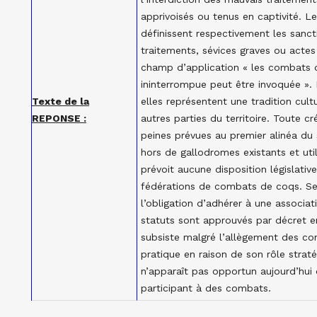
apprivoisés ou tenus en captivité. Le
définissent respectivement les sanc
traitements, sévices graves ou actes
champ d’application « les combats d
ininterrompue peut être invoquée ». 
Texte de la
elles représentent une tradition cult
REPONSE :
autres parties du territoire. Toute 
peines prévues au premier alinéa du
hors de gallodromes existants et util
prévoit aucune disposition législativ
fédérations de combats de coqs. Seu
l’obligation d’adhérer à une associat
statuts sont approuvés par décret en
subsiste malgré l’allègement des con
pratique en raison de son rôle strat
n’apparaît pas opportun aujourd’hui
participant à des combats.