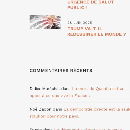
URGENCE DE SALUT
PUBLIC !
28 JUIN 2025
TRUMP VA-T-IL
REDESSINER LE MONDE ?
COMMENTAIRES RÉCENTS
Didier Maréchal
dans
La mort de Quentin est un
appel à ce que vive la France !
Noé Zabon
dans
La démocratie directe est la seul
solution pour notre pays.
Erwan
dans
La démocratie directe est la seule