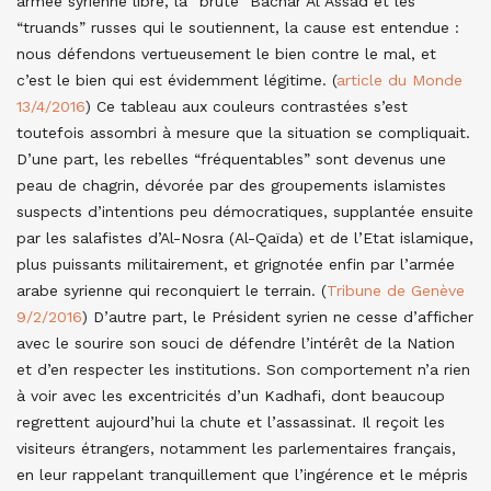
armée syrienne libre, la “brute” Bachar Al Assad et les
“truands” russes qui le soutiennent, la cause est entendue :
nous défendons vertueusement le bien contre le mal, et
c’est le bien qui est évidemment légitime. (
article du Monde
13/4/2016
) Ce tableau aux couleurs contrastées s’est
toutefois assombri à mesure que la situation se compliquait.
D’une part, les rebelles “fréquentables” sont devenus une
peau de chagrin, dévorée par des groupements islamistes
suspects d’intentions peu démocratiques, supplantée ensuite
par les salafistes d’Al-Nosra (Al-Qaïda) et de l’Etat islamique,
plus puissants militairement, et grignotée enfin par l’armée
arabe syrienne qui reconquiert le terrain. (
Tribune de Genève
9/2/2016
) D’autre part, le Président syrien ne cesse d’afficher
avec le sourire son souci de défendre l’intérêt de la Nation
et d’en respecter les institutions. Son comportement n’a rien
à voir avec les excentricités d’un Kadhafi, dont beaucoup
regrettent aujourd’hui la chute et l’assassinat. Il reçoit les
visiteurs étrangers, notamment les parlementaires français,
en leur rappelant tranquillement que l’ingérence et le mépris