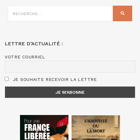
RECHERCHE
SUR
RECHER
:
LETTRE D’ACTUALITÉ :
VOTRE COURRIEL
JE SOUHAITE RECEVOIR LA LETTRE