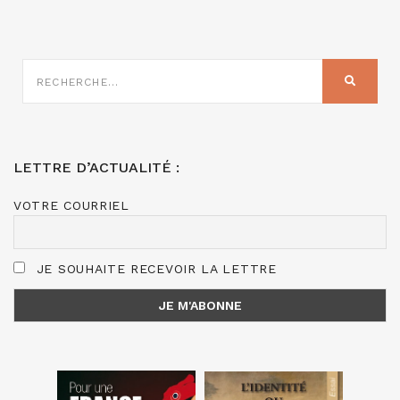
RECHERCHE
SUR
RECHER
:
LETTRE D’ACTUALITÉ :
VOTRE COURRIEL
JE SOUHAITE RECEVOIR LA LETTRE