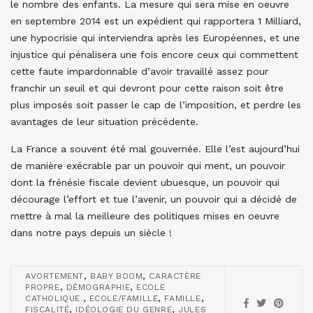
le nombre des enfants. La mesure qui sera mise en oeuvre
en septembre 2014 est un expédient qui rapportera 1 Milliard,
une hypocrisie qui interviendra après les Européennes, et une
injustice qui pénalisera une fois encore ceux qui commettent
cette faute impardonnable d’avoir travaillé assez pour
franchir un seuil et qui devront pour cette raison soit être
plus imposés soit passer le cap de l’imposition, et perdre les
avantages de leur situation précédente.
La France a souvent été mal gouvernée. Elle l’est aujourd’hui
de manière exécrable par un pouvoir qui ment, un pouvoir
dont la frénésie fiscale devient ubuesque, un pouvoir qui
décourage l’effort et tue l’avenir, un pouvoir qui a décidé de
mettre à mal la meilleure des politiques mises en oeuvre
dans notre pays depuis un siècle !
,
,
AVORTEMENT
BABY BOOM
CARACTÈRE
,
,
PROPRE
DÉMOGRAPHIE
ECOLE
,
,
,
CATHOLIQUE.
ECOLE/FAMILLE
FAMILLE
,
,
FISCALITÉ
IDÉOLOGIE DU GENRE
JULES