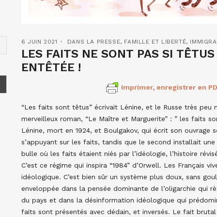
6 JUIN 2021
DANS LA PRESSE
,
FAMILLE ET LIBERTÉ
,
IMMIGRA
LES FAITS NE SONT PAS SI TÊTUS
ENTÊTÉE !
Imprimer, enregistrer en PD
“Les faits sont têtus” écrivait Lénine, et le Russe très peu
merveilleux roman, “Le Maître et Marguerite” : ” les faits s
Lénine, mort en 1924, et Boulgakov, qui écrit son ouvrage so
s’appuyant sur les faits, tandis que le second installait une
bulle où les faits étaient niés par l’idéologie, l’histoire rév
C’est ce régime qui inspira “1984” d’Orwell. Les Français viv
idéologique. C’est bien sûr un système plus doux, sans gou
enveloppée dans la pensée dominante de l’oligarchie qui règ
du pays et dans la désinformation idéologique qui prédomi
faits sont présentés avec dédain, et inversés. Le fait brutal 