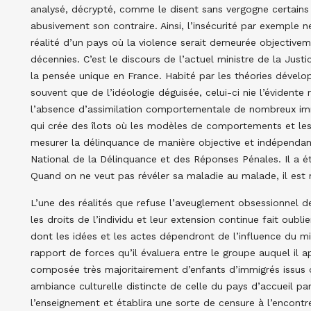
analysé, décrypté, comme le disent sans vergogne certains 
abusivement son contraire. Ainsi, l’insécurité par exemple ne
réalité d’un pays où la violence serait demeurée objective
décennies. C’est le discours de l’actuel ministre de la Just
la pensée unique en France. Habité par les théories dévelo
souvent que de l’idéologie déguisée, celui-ci nie l’évidente r
l’absence d’assimilation comportementale de nombreux im
qui crée des îlots où les modèles de comportements et les 
mesurer la délinquance de manière objective et indépendan
National de la Délinquance et des Réponses Pénales. Il a 
Quand on ne veut pas révéler sa maladie au malade, il est
L’une des réalités que refuse l’aveuglement obsessionnel de
les droits de l’individu et leur extension continue fait oub
dont les idées et les actes dépendront de l’influence du mi
rapport de forces qu’il évaluera entre le groupe auquel il a
composée très majoritairement d’enfants d’immigrés issus 
ambiance culturelle distincte de celle du pays d’accueil par
l’enseignement et établira une sorte de censure à l’encontre