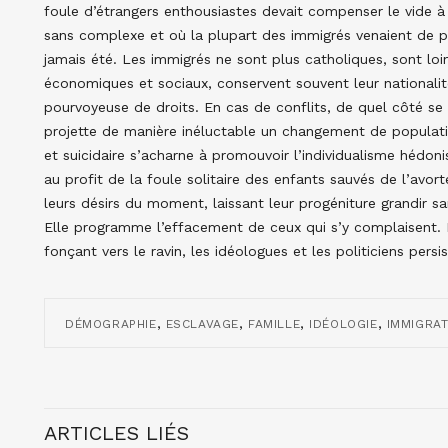
foule d’étrangers enthousiastes devait compenser le vide à 
sans complexe et où la plupart des immigrés venaient de pay
jamais été. Les immigrés ne sont plus catholiques, sont loi
économiques et sociaux, conservent souvent leur nationalité
pourvoyeuse de droits. En cas de conflits, de quel côté se
projette de manière inéluctable un changement de populati
et suicidaire s’acharne à promouvoir l’individualisme hédoni
au profit de la foule solitaire des enfants sauvés de l’avor
leurs désirs du moment, laissant leur progéniture grandir sa
Elle programme l’effacement de ceux qui s’y complaisent. M
fonçant vers le ravin, les idéologues et les politiciens persi
,
,
,
,
DÉMOGRAPHIE
ESCLAVAGE
FAMILLE
IDÉOLOGIE
IMMIGRAT
ARTICLES LIÉS