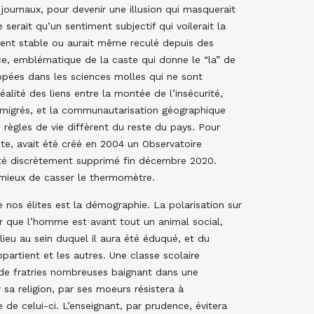
journaux, pour devenir une illusion qui masquerait
 serait qu’un sentiment subjectif qui voilerait la
ment stable ou aurait même reculé depuis des
ice, emblématique de la caste qui donne le “la” de
ppées dans les sciences molles qui ne sont
éalité des liens entre la montée de l’insécurité,
migrés, et la communautarisation géographique
règles de vie diffèrent du reste du pays. Pour
te, avait été créé en 2004 un Observatoire
été discrètement supprimé fin décembre 2020.
 mieux de casser le thermomètre.
 nos élites est la démographie. La polarisation sur
lier que l’homme est avant tout un animal social,
lieu au sein duquel il aura été éduqué, et du
ppartient et les autres. Une classe scolaire
de fratries nombreuses baignant dans une
 sa religion, par ses moeurs résistera à
 de celui-ci. L’enseignant, par prudence, évitera