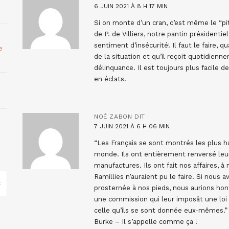
6 JUIN 2021 À 8 H 17 MIN
Si on monte d’un cran, c’est même le “pi
de P. de Villiers, notre pantin président
sentiment d’insécurité! Il faut le faire, q
e
de la situation et qu’il reçoit quotidie
délinquance. Il est toujours plus facile d
en éclats.
NOÉ ZABON
DIT :
7 JUIN 2021 À 6 H 06 MIN
“Les Français se sont montrés les plus ha
monde. Ils ont entièrement renversé leur
manufactures. Ils ont fait nos affaires, à
Ramillies n’auraient pu le faire. Si nous 
prosternée à nos pieds, nous aurions honte
une commission qui leur imposât une loi a
celle qu’ils se sont donnée eux-mêmes.”
Burke – Il s’appelle comme ça !