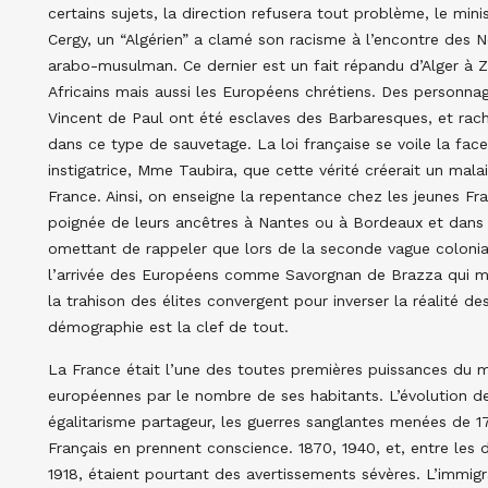
certains sujets, la direction refusera tout problème, le m
Cergy, un “Algérien” a clamé son racisme à l’encontre des No
arabo-musulman. Ce dernier est un fait répandu d’Alger à Zan
Africains mais aussi les Européens chrétiens. Des personnag
Vincent de Paul ont été esclaves des Barbaresques, et rache
dans ce type de sauvetage. La loi française se voile la face
instigatrice, Mme Taubira, que cette vérité créerait un ma
France. Ainsi, on enseigne la repentance chez les jeunes Fr
poignée de leurs ancêtres à Nantes ou à Bordeaux et dans le
omettant de rappeler que lors de la seconde vague coloniale,
l’arrivée des Européens comme Savorgnan de Brazza qui mit
la trahison des élites convergent pour inverser la réalité de
démographie est la clef de tout.
La France était l’une des toutes premières puissances du m
européennes par le nombre de ses habitants. L’évolution de
égalitarisme partageur, les guerres sanglantes menées de 1
Français en prennent conscience. 1870, 1940, et, entre les
1918, étaient pourtant des avertissements sévères. L’immig