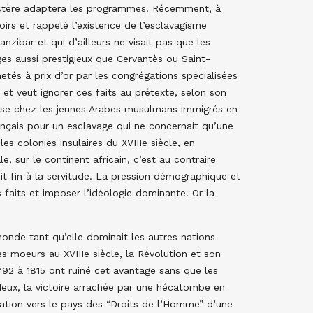
inistère adaptera les programmes. Récemment, à
irs et rappelé l’existence de l’esclavagisme
zibar et qui d’ailleurs ne visait pas que les
es aussi prestigieux que Cervantès ou Saint-
tés à prix d’or par les congrégations spécialisées
 et veut ignorer ces faits au prétexte, selon son
laise chez les jeunes Arabes musulmans immigrés en
ançais pour un esclavage qui ne concernait qu’une
s colonies insulaires du XVIIIe siècle, en
 sur le continent africain, c’est au contraire
 fin à la servitude. La pression démographique et
s faits et imposer l’idéologie dominante. Or la
onde tant qu’elle dominait les autres nations
s moeurs au XVIIIe siècle, la Révolution et son
792 à 1815 ont ruiné cet avantage sans que les
 deux, la victoire arrachée par une hécatombe en
ration vers le pays des “Droits de l’Homme” d’une