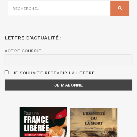
RECHERCHE
SUR
RECHER
:
LETTRE D’ACTUALITÉ :
VOTRE COURRIEL
JE SOUHAITE RECEVOIR LA LETTRE