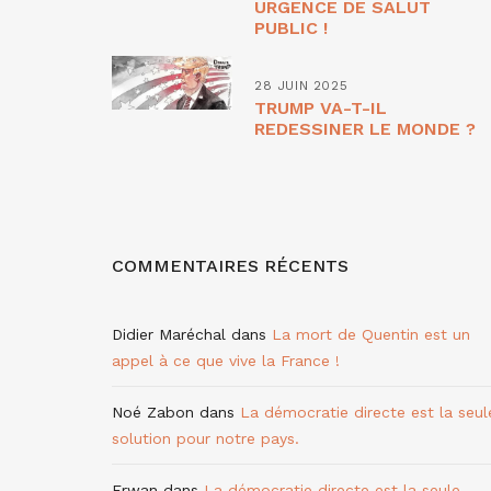
URGENCE DE SALUT
PUBLIC !
28 JUIN 2025
TRUMP VA-T-IL
REDESSINER LE MONDE ?
COMMENTAIRES RÉCENTS
Didier Maréchal
dans
La mort de Quentin est un
appel à ce que vive la France !
Noé Zabon
dans
La démocratie directe est la seul
solution pour notre pays.
Erwan
dans
La démocratie directe est la seule