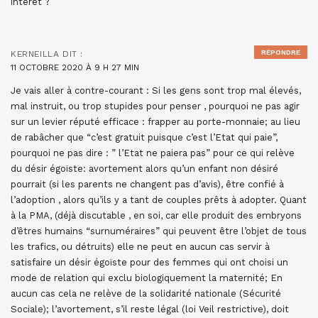
intérêt ?
RÉPONDRE
KERNEILLA
DIT :
11 OCTOBRE 2020 À 9 H 27 MIN
Je vais aller à contre-courant : Si les gens sont trop mal élevés,
mal instruit, ou trop stupides pour penser , pourquoi ne pas agir
sur un levier réputé efficace : frapper au porte-monnaie; au lieu
de rabâcher que “c’est gratuit puisque c’est l’Etat qui paie”,
pourquoi ne pas dire : ” l’Etat ne paiera pas” pour ce qui relève
du désir égoïste: avortement alors qu’un enfant non désiré
pourrait (si les parents ne changent pas d’avis), être confié à
l’adoption , alors qu’ils y a tant de couples prêts à adopter. Quant
à la PMA, (déjà discutable , en soi, car elle produit des embryons
d’êtres humains “surnuméraires” qui peuvent être l’objet de tous
les trafics, ou détruits) elle ne peut en aucun cas servir à
satisfaire un désir égoïste pour des femmes qui ont choisi un
mode de relation qui exclu biologiquement la maternité; En
aucun cas cela ne relève de la solidarité nationale (Sécurité
Sociale); l’avortement, s’il reste légal (loi Veil restrictive), doit