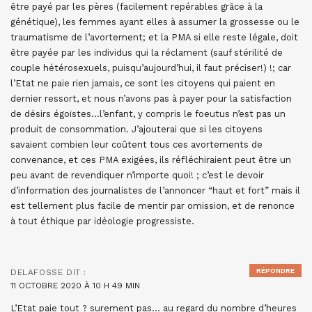
être payé par les pères (facilement repérables grâce à la
génétique), les femmes ayant elles à assumer la grossesse ou le
traumatisme de l’avortement; et la PMA si elle reste légale, doit
être payée par les individus qui la réclament (sauf stérilité de
couple hétérosexuels, puisqu’aujourd’hui, il faut préciser!) !; car
l’Etat ne paie rien jamais, ce sont les citoyens qui paient en
dernier ressort, et nous n’avons pas à payer pour la satisfaction
de désirs égoïstes…l’enfant, y compris le foeutus n’est pas un
produit de consommation. J’ajouterai que si les citoyens
savaient combien leur coûtent tous ces avortements de
convenance, et ces PMA exigées, ils réfléchiraient peut être un
peu avant de revendiquer n’importe quoi! ; c’est le devoir
d’information des journalistes de l’annoncer “haut et fort” mais il
est tellement plus facile de mentir par omission, et de renonce
à tout éthique par idéologie progressiste.
RÉPONDRE
DELAFOSSE
DIT :
11 OCTOBRE 2020 À 10 H 49 MIN
L’Etat paie tout ? surement pas… au regard du nombre d’heures