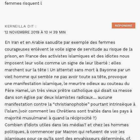
femmes risquent l
RÉPONDRE
KERNEILLA
DIT :
12 NOVEMBRE 2019 À 10 H 39 MIN
En Iran et en Arabie saoudite par exemple des femmes
courageuses enlèvent le voile signe de servitude au risque de la
prison, en France des activistes islamiques et des idiotes nous
imposent leur voile comme un signe de leur liberté : elles
marchent sur la tête ! Un attentat sans mort à Bayonne par un
vieil homme qui semble ne pas avoir toute sa tête, provoque
une manifestation islamique, le meurtre odieux au couteau du
Père Hamel, un très vieux prêtre catholique qui disait sa messe
dans son église par deux islamistes radicaux… aucune
manifestation contre la “christianophobie” pourtant intrinsèque à
l’islam.(voir comment les Chrétiens sont traités dans les pays à
majorité musulmane! à quand la réciprocité ?)
Combien d’idiots utiles dans les médias? et chez les hommes
politiques, à commencer par Macron qui refusent de voir les
islamiques pour ce qu’ils sont des envahisseurs déterminés, cf.