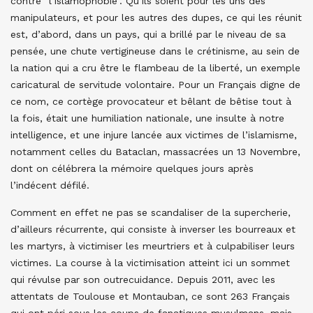
contre “l’islamophobie”. Qu’ils soient pour les uns des
manipulateurs, et pour les autres des dupes, ce qui les réunit
est, d’abord, dans un pays, qui a brillé par le niveau de sa
pensée, une chute vertigineuse dans le crétinisme, au sein de
la nation qui a cru être le flambeau de la liberté, un exemple
caricatural de servitude volontaire. Pour un Français digne de
ce nom, ce cortège provocateur et bêlant de bêtise tout à
la fois, était une humiliation nationale, une insulte à notre
intelligence, et une injure lancée aux victimes de l’islamisme,
notamment celles du Bataclan, massacrées un 13 Novembre,
dont on célébrera la mémoire quelques jours après
l’indécent défilé.
Comment en effet ne pas se scandaliser de la supercherie,
d’ailleurs récurrente, qui consiste à inverser les bourreaux et
les martyrs, à victimiser les meurtriers et à culpabiliser leurs
victimes. La course à la victimisation atteint ici un sommet
qui révulse par son outrecuidance. Depuis 2011, avec les
attentats de Toulouse et Montauban, ce sont 263 Français