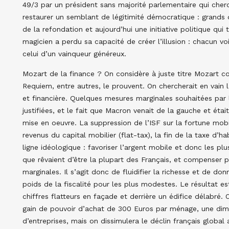
49/3 par un président sans majorité parlementaire qui ch
restaurer un semblant de légitimité démocratique : grands 
de la refondation et aujourd’hui une initiative politique qui
magicien a perdu sa capacité de créer l’illusion : chacun 
celui d’un vainqueur généreux.
Mozart de la finance ? On considère à juste titre Mozart 
Requiem, entre autres, le prouvent. On chercherait en vain
et financière. Quelques mesures marginales souhaitées par
justifiées, et le fait que Macron venait de la gauche et était
mise en oeuvre. La suppression de l’ISF sur la fortune mobil
revenus du capital mobilier (flat-tax), la fin de la taxe d’h
ligne idéologique : favoriser l’argent mobile et donc les pl
que rêvaient d’être la plupart des Français, et compenser p
marginales. Il s’agit donc de fluidifier la richesse et de do
poids de la fiscalité pour les plus modestes. Le résultat 
chiffres flatteurs en façade et derrière un édifice délabré.
gain de pouvoir d’achat de 300 Euros par ménage, une dim
d’entreprises, mais on dissimulera le déclin français global