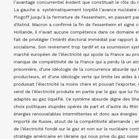
l’avantage concurrentiel évident que constituait le rôle du 
La gauche a systématiquement torpillé l’avance nucléaire 
Plogoff jusqu’à la fermeture de Fessenheim, en passant par
d’Astrid. Macron a confirmé la fin de Fessenheim et signé c
Hollande, il n’avait aucune compétence dans ce domaine et
fait de privilégier l’intérêt électoral immédiat par rapport 
socialisme. Son revirement trop tardif et sa soumission sy
marché européen de l’électricité qui spolie la France au pr
manque de compétitivité de la France qui a perdu là un ato
prisonnière, d’une idéologie de la concurrence absurde qui
producteurs, et d’une idéologie verte qui limite les aides à 
produisait l’électricité la moins chère et pouvait l’exporter,
vend de l’électricité produite en partie par le gaz que lui f
adaptés au gaz liquéfié. Ce système absurde digne des Shad
choix politiques stupides opérés de part et d’autre du Rhi
énergies renouvelables intermittentes et donc aux énergie
importé de Russie, atout de la compétitivité allemande ; en
de l’électricité fondé sur le gaz et non sur le nucléaire co
stratégie américaine en Ukraine qui nous prive du gaz russe 