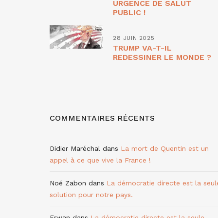
URGENCE DE SALUT
PUBLIC !
28 JUIN 2025
TRUMP VA-T-IL
REDESSINER LE MONDE ?
COMMENTAIRES RÉCENTS
Didier Maréchal
dans
La mort de Quentin est un
appel à ce que vive la France !
Noé Zabon
dans
La démocratie directe est la seul
solution pour notre pays.
Erwan
dans
La démocratie directe est la seule