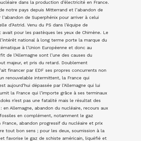
nucléaire dans la production d’électricité en France.
de notre pays depuis Mitterrand et l’abandon de
 l’abandon de Superphénix pour arriver à celui
elle d’Astrid. Venu du PS dans l’équipe de
 avait pour les pastèques les yeux de Chimène. Le
à l’intérêt national à long terme porte la marque du
stématique à l’Union Européenne et donc au
ofit de l’Allemagne sont l’une des causes du
ut majeur, et pris du retard. Doublement
 fait financer par EDF ses propres concurrents non
un renouvelable intermittent, la France qui
 est aujourd’hui dépassée par l’Allemagne qui lui
ournit la France qui l’importe grâce à ses terminaux
oks n’est pas une fatalité mais le résultat des
n : en Allemagne, abandon du nucléaire, recours aux
s fossiles en complément, notamment le gaz
 France, abandon progressif du nucléaire et prix
ntre tout bon sens ; pour les deux, soumission à la
et favorise le gaz de schiste américain, liquéfié et