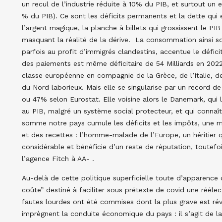
un recul de l’industrie réduite à 10% du PIB, et surtout un
% du PIB). Ce sont les déficits permanents et la dette qui en
l’argent magique, la planche à billets qui grossissent le 
masquant la réalité de la dérive. La consommation ainsi s
parfois au profit d’immigrés clandestins, accentue le défici
des paiements est même déficitaire de 54 Milliards en 2022
classe européenne en compagnie de la Grèce, de l’Italie, de
du Nord laborieux. Mais elle se singularise par un record d
ou 47% selon Eurostat. Elle voisine alors le Danemark, qui
au PIB, malgré un système social protecteur, et qui conna
somme notre pays cumule les déficits et les impôts, une m
et des recettes : l’homme-malade de l’Europe, un héritier qu
considérable et bénéficie d’un reste de réputation, toutefo
l’agence Fitch à AA- .
Au-delà de cette politique superficielle toute d’apparence 
coûte” destiné à faciliter sous prétexte de covid une rééle
fautes lourdes ont été commises dont la plus grave est révé
imprègnent la conduite économique du pays : il s’agit de la