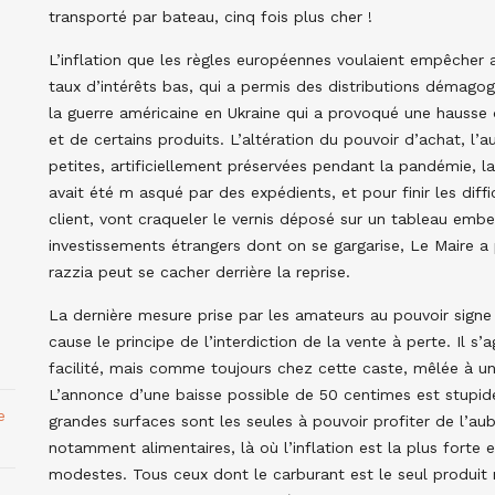
transporté par bateau, cinq fois plus cher !
L’inflation que les règles européennes voulaient empêcher a
taux d’intérêts bas, qui a permis des distributions démagogi
la guerre américaine en Ukraine qui a provoqué une hausse 
et de certains produits. L’altération du pouvoir d’achat, l’a
petites, artificiellement préservées pendant la pandémie, l
avait été m asqué par des expédients, et pour finir les diff
client, vont craqueler le vernis déposé sur un tableau emb
investissements étrangers dont on se gargarise, Le Maire a p
razzia peut se cacher derrière la reprise.
La dernière mesure prise par les amateurs au pouvoir signe l
cause le principe de l’interdiction de la vente à perte. Il s
facilité, mais comme toujours chez cette caste, mêlée à 
L’annonce d’une baisse possible de 50 centimes est stupide 
e
grandes surfaces sont les seules à pouvoir profiter de l’aub
notamment alimentaires, là où l’inflation est la plus forte 
modestes. Tous ceux dont le carburant est le seul produit n