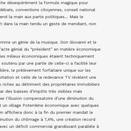
erche désespérément la formule magique pour
débats, conventions citoyennes, conseil national
 tend la main aux partis politiques… Mais le
voit dans la main tendu un geste de mendiant, non
comme un génie de la musique. Don Giovanni et le
 l’acte génial du “président” en matière économique
 les milieux économiques étaient techniquement
 soutenu par une partie de celle-ci a facilité leur
ière, le prélèvement forfaitaire unique sur les
abitation et celle de la redevance TV révèlent une
us riches au détriment des propriétaires immobiliers
ar des baisses d’impôts très visibles mais
nner l’illusion compensatoire d’une diminution du
est un village Potemkine économique avec quelques
 On affichera donc à la fin du premier mandat le
inution du chômage à 7,4%, une création record
 avec un déficit commercial grandissant parallèle à