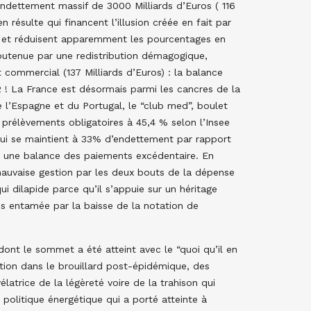
 endettement massif de 3000 Milliards d’Euros ( 116
 résulte qui financent l’illusion créée en fait par
PIB et réduisent apparemment les pourcentages en
outenue par une redistribution démagogique,
t commercial (137 Milliards d’Euros) : la balance
 ! La France est désormais parmi les cancres de la
 l’Espagne et du Portugal, le “club med”, boulet
e prélèvements obligatoires à 45,4 % selon l’Insee
 lui se maintient à 33% d’endettement par rapport
ît une balance des paiements excédentaire. En
auvaise gestion par les deux bouts de la dépense
i dilapide parce qu’il s’appuie sur un héritage
is entamée par la baisse de la notation de
dont le sommet a été atteint avec le “quoi qu’il en
ction dans le brouillard post-épidémique, des
latrice de la légèreté voire de la trahison qui
 politique énergétique qui a porté atteinte à