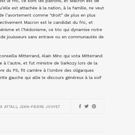
st le fric, ce sont les patrons, et Macron est de
’elle est attachée à la nation, à la famille, ne veut
i de l’avortement comme “droit” de plus en plus
fectivement Macron est le candidat du fric, et
érisme et l’hédonisme, ce trio qui dynamise notre
s de jouisseurs sans entrave ou en communautés de
conseilla Mitterrand, Alain Minc qui vota Mitterrand
 à l’autre, et fut ministre de Sarkozy lors de la
 du PS, fit carrière à l’ombre des oligarques
e gauche qui allie le discours généreux à la soif
,
S ATTALI
JEAN-PIERRE JOUYET