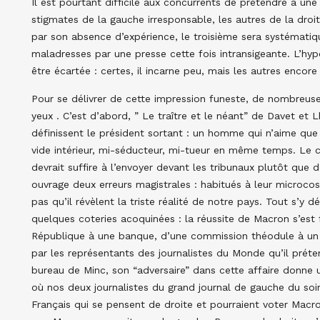
Il est pourtant difficile aux concurrents de prétendre à une
stigmates de la gauche irresponsable, les autres de la droit
par son absence d’expérience, le troisième sera systématiq
maladresses par une presse cette fois intransigeante. L’hy
être écartée : certes, il incarne peu, mais les autres encore
Pour se délivrer de cette impression funeste, de nombreuse
yeux . C’est d’abord, ” Le traître et le néant” de Davet 
définissent le président sortant : un homme qui n’aime que 
vide intérieur, mi-séducteur, mi-tueur en même temps. Le c
devrait suffire à l’envoyer devant les tribunaux plutôt que d
ouvrage deux erreurs magistrales : habitués à leur microco
pas qu’il révèlent la triste réalité de notre pays. Tout s’y 
quelques coteries acoquinées : la réussite de Macron s’est f
République à une banque, d’une commission théodule à un 
par les représentants des journalistes du Monde qu’il préten
bureau de Minc, son “adversaire” dans cette affaire donne u
où nos deux journalistes du grand journal de gauche du soi
Français qui se pensent de droite et pourraient voter Macro