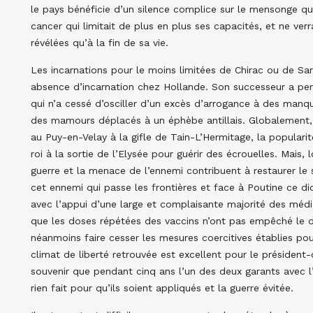
le pays bénéficie d’un silence complice sur le mensonge qu’
cancer qui limitait de plus en plus ses capacités, et ne ver
révélées qu’à la fin de sa vie.
Les incarnations pour le moins limitées de Chirac ou de S
absence d’incarnation chez Hollande. Son successeur a perçu
qui n’a cessé d’osciller d’un excès d’arrogance à des manqu
des mamours déplacés à un éphèbe antillais. Globalement, 
au Puy-en-Velay à la gifle de Tain-L’Hermitage, la populari
roi à la sortie de l’Elysée pour guérir des écrouelles. Mais, 
guerre et la menace de l’ennemi contribuent à restaurer le 
cet ennemi qui passe les frontières et face à Poutine ce di
avec l’appui d’une large et complaisante majorité des méd
que les doses répétées des vaccins n’ont pas empêché le der
néanmoins faire cesser les mesures coercitives établies pour
climat de liberté retrouvée est excellent pour le présiden
souvenir que pendant cinq ans l’un des deux garants avec 
rien fait pour qu’ils soient appliqués et la guerre évitée.