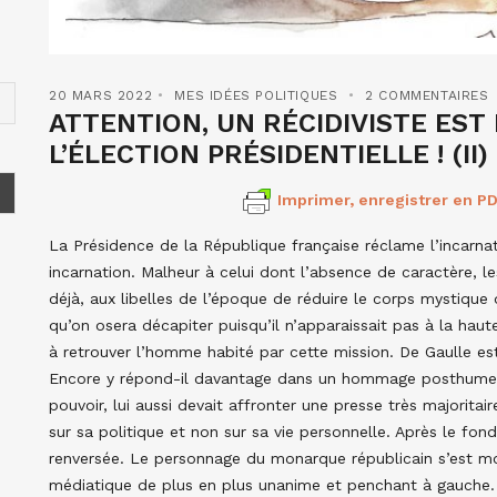
20 MARS 2022
MES IDÉES POLITIQUES
2 COMMENTAIRES
ATTENTION, UN RÉCIDIVISTE EST
L’ÉLECTION PRÉSIDENTIELLE ! (II)
Imprimer, enregistrer en PD
La Présidence de la République française réclame l’incarnat
incarnation. Malheur à celui dont l’absence de caractère, le
déjà, aux libelles de l’époque de réduire le corps mysti
qu’on osera décapiter puisqu’il n’apparaissait pas à la hau
à retrouver l’homme habité par cette mission. De Gaulle est
Encore y répond-il davantage dans un hommage posthume q
pouvoir, lui aussi devait affronter une presse très majorit
sur sa politique et non sur sa vie personnelle. Après le fond
renversée. Le personnage du monarque républicain s’est moi
médiatique de plus en plus unanime et penchant à gauche. 