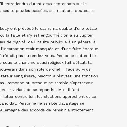
il entretiendra durant deux septennats sur le
ra ses turpitudes passées, ses relations douteuses
arkozy ont précédé le cas remarquable d’une totale
 la faille et s’y est engouffré : on a eu Jupiter,
es de dignité, de l’insulte publique à un général à
l’incarnation était manquée et d’une fuite éperdue
té n’était pas au rendez-vous. Personne n’attend le
lorsque le charisme quasi religieux fait défaut, la
souverain dans son rôle de chef : face au virus,
ctateur sanguinaire, Macron a réinvesti une fonction
ias. Personne ou presque ne semble s’apercevoir
nier variant de se répandre. Mais il faut
 lutter contre lui : les élections approchent et ce
t-candidat. Personne ne semble davantage se
l’Allemagne des accords de Minsk n’a strictement