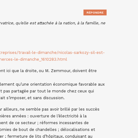
RÉPONDRE
atrice, qu’elle est attachée à la nation, à la famille, ne
reprises/travail-le-dimanche/nicolas-sarkozy-sil-est-
mmerces-le-dimanche_1610283.html
t ici que la droite, ou M. Zemmour, doivent être
ralement qu’une orientation économique favorable aux
’est pas partagée par tout le monde chez ceux qui
ait s’imposer, et sans discussion.
 ailleurs, ne semble pas avoir brillé par les succès
ières années : ouverture de l’électricité à la
ment de ce secteur ; réformes incessantes de
nomies de bout de chandelles ; délocalisations et
er ; fermeture de lits d’hôpitaux, conduisant au