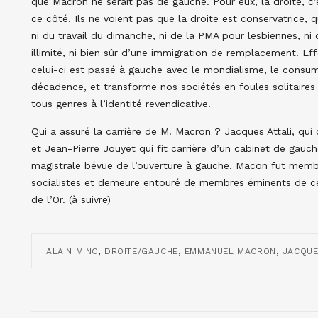
que Macron ne serait pas de gauche. Pour eux, la droite, c’e
ce côté. Ils ne voient pas que la droite est conservatrice, qu
ni du travail du dimanche, ni de la PMA pour lesbiennes, n
illimité, ni bien sûr d’une immigration de remplacement. Ef
celui-ci est passé à gauche avec le mondialisme, le consum
décadence, et transforme nos sociétés en foules solitaire
tous genres à l’identité revendicative.
Qui a assuré la carrière de M. Macron ? Jacques Attali, qui 
et Jean-Pierre Jouyet qui fit carrière d’un cabinet de gauche
magistrale bévue de l’ouverture à gauche. Macon fut membre
socialistes et demeure entouré de membres éminents de cett
de l’Or. (à suivre)
,
,
,
ALAIN MINC
DROITE/GAUCHE
EMMANUEL MACRON
JACQUE