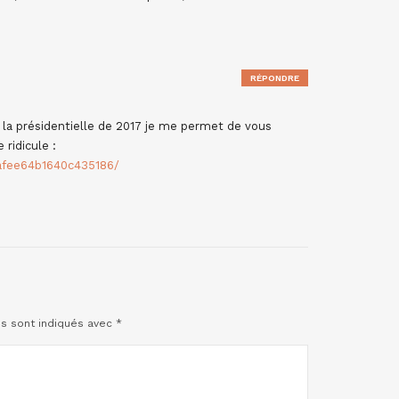
RÉPONDRE
de la présidentielle de 2017 je me permet de vous
 ridicule :
eafee64b1640c435186/
es sont indiqués avec
*