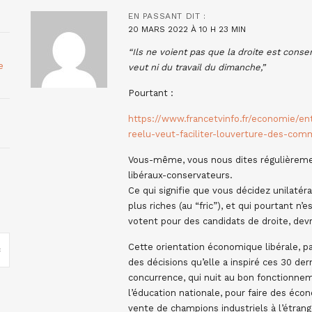
EN PASSANT
DIT :
20 MARS 2022 À 10 H 23 MIN
“Ils ne voient pas que la droite est conserv
e
veut ni du travail du dimanche,”
Pourtant :
https://www.francetvinfo.fr/economie/ent
reelu-veut-faciliter-louverture-des-co
Vous-même, vous nous dites régulièremen
libéraux-conservateurs.
Ce qui signifie que vous décidez unilaté
plus riches (au “fric”), et qui pourtant n
votent pour des candidats de droite, devr
Cette orientation économique libérale, par
des décisions qu’elle a inspiré ces 30 dern
concurrence, qui nuit au bon fonctionne
l’éducation nationale, pour faire des éco
vente de champions industriels à l’étrang