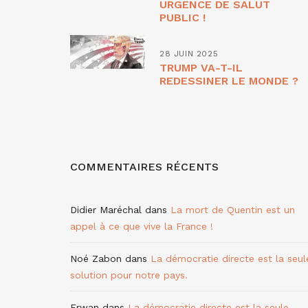
URGENCE DE SALUT
PUBLIC !
28 JUIN 2025
TRUMP VA-T-IL
REDESSINER LE MONDE ?
COMMENTAIRES RÉCENTS
Didier Maréchal
dans
La mort de Quentin est un
appel à ce que vive la France !
Noé Zabon
dans
La démocratie directe est la seul
solution pour notre pays.
Erwan
dans
La démocratie directe est la seule