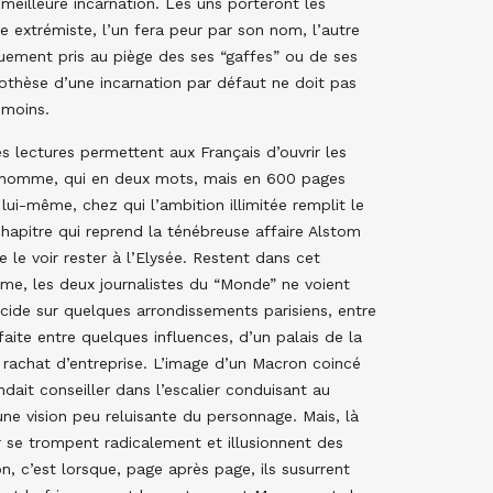
 meilleure incarnation. Les uns porteront les
e extrémiste, l’un fera peur par son nom, l’autre
uement pris au piège des ses “gaffes” ou de ses
pothèse d’une incarnation par défaut ne doit pas
 moins.
s lectures permettent aux Français d’ouvrir les
et Lhomme, qui en deux mots, mais en 600 pages
lui-même, chez qui l’ambition illimitée remplit le
hapitre qui reprend la ténébreuse affaire Alstom
e le voir rester à l’Elysée. Restent dans cet
sme, les deux journalistes du “Monde” ne voient
décide sur quelques arrondissements parisiens, entre
aite entre quelques influences, d’un palais de la
rachat d’entreprise. L’image d’un Macron coincé
dait conseiller dans l’escalier conduisant au
ne vision peu reluisante du personnage. Mais, là
r se trompent radicalement et illusionnent des
n, c’est lorsque, page après page, ils susurrent