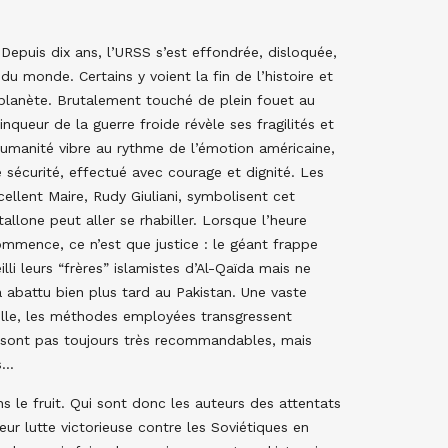
Depuis dix ans, l’URSS s’est effondrée, disloquée,
u monde. Certains y voient la fin de l’histoire et
 planète. Brutalement touché de plein fouet au
queur de la guerre froide révèle ses fragilités et
humanité vibre au rythme de l’émotion américaine,
sécurité, effectué avec courage et dignité. Les
ellent Maire, Rudy Giuliani, symbolisent cet
allone peut aller se rhabiller. Lorsque l’heure
mmence, ce n’est que justice : le géant frappe
lli leurs “frères” islamistes d’Al-Qaïda mais ne
a abattu bien plus tard au Pakistan. Une vaste
rselle, les méthodes employées transgressent
ne sont pas toujours très recommandables, mais
ns…
le fruit. Qui sont donc les auteurs des attentats
eur lutte victorieuse contre les Soviétiques en