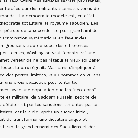
 le savoir-faire des services secrets pakistanais,
renforcées par des militants islamistes venus de
u monde. La démocratie modèle est, en effet,
héocratie totalitaire, le royaume saoudien. Les
au pétrole de la seconde. Le plus grand ami de
 discrimination systématique en faveur des
mmigrés sans trop de souci des différences
siper : certes, Washington veut “construire” une
t l’erreur de ne pas rétablir le vieux roi Zaher
lequel la paix régnait. Mais sans s’impliquer à
avec des pertes limitées, 2500 hommes en 20 ans,
sur une proie beaucoup plus tentante,
ement avec une population que les “néo-cons”
iste et militaire, de Saddam Hussein, proche de
s défaites et par les sanctions, amputée par le
ires, est la cible. Après un succès initial,
oit de transformer une dictature laïque et
e l’Iran, le grand ennemi des Saoudiens et des