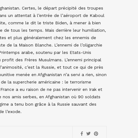
ghanistan. Certes, le départ précipité des troupes
ans un attentat à l’entrée de l’aéroport de Kaboul
ite, comme le dit le triste Biden, à mener à bien
ble de tous les temps. Mais derrière leur humiliation,
istes et plus généralement chez les ennemis de
iste de la Maison Blanche. L’ennemi de l’oligarchie
 Printemps arabe, soutenu par les Etats-Unis
 profit des Frères Musulmans. L’ennemi principal
d’animosité, c’est la Russie, et tout ce qui de près
punitive menée en Afghanistan n’a servi a rien, sinon
de la supercherie américaine : le terrorisme
 France a eu raison de ne pas intervenir en Irak et
e nos amis serbes, en Afghanistan où 90 soldats
régime a tenu bon grâce à la Russie sauvant des
de l’exode.