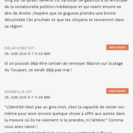
long sur ce qu’est devenu LR, syndicat de gauchos à la remorque
de la socialocratie politico-médiatique et qui osent encore se
dire de droite! J’espère que ce gugusse prendra une bonne
déculottée l’an prochain et que les citoyens le renverront dans
sa région!
RÉPONDRE
DELAFOSSE
DIT :
28 JUIN 2021 À 7 H 03 MIN
Si on pouvait déjà être certain de renvoyer Macron sur la plage
du Touquet, ce serait déjà pas mal !
RÉPONDRE
KERNEILLA
DIT :
28 JUIN 2021 À 7 H 29 MIN
“L’identité n’est pas un gros mot, c’est la capacité de rester soi-
même pour avoir encore quelque chose à offrir aux autres dans
la mesure où ils ne viennent ni le prendre, ni l’altérer.” Comme
vous avez raison !