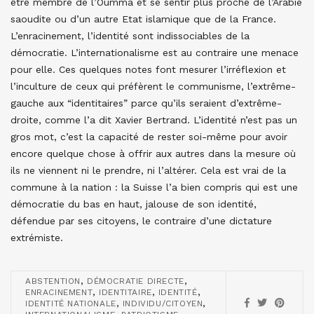
être membre de l’Oumma et se sentir plus proche de l’Arabie
saoudite ou d’un autre Etat islamique que de la France.
L’enracinement, l’identité sont indissociables de la
démocratie. L’internationalisme est au contraire une menace
pour elle. Ces quelques notes font mesurer l’irréflexion et
l’inculture de ceux qui préfèrent le communisme, l’extrême-
gauche aux “identitaires” parce qu’ils seraient d’extrême-
droite, comme l’a dit Xavier Bertrand. L’identité n’est pas un
gros mot, c’est la capacité de rester soi-même pour avoir
encore quelque chose à offrir aux autres dans la mesure où
ils ne viennent ni le prendre, ni l’altérer. Cela est vrai de la
commune à la nation : la Suisse l’a bien compris qui est une
démocratie du bas en haut, jalouse de son identité,
défendue par ses citoyens, le contraire d’une dictature
extrémiste.
,
,
ABSTENTION
DÉMOCRATIE DIRECTE
,
,
,
ENRACINEMENT
IDENTITAIRE
IDENTITÉ
,
,
IDENTITÉ NATIONALE
INDIVIDU/CITOYEN