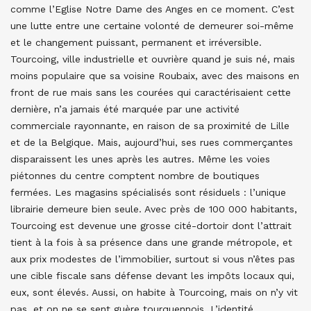
comme l’Eglise Notre Dame des Anges en ce moment. C’est
une lutte entre une certaine volonté de demeurer soi-même
et le changement puissant, permanent et irréversible.
Tourcoing, ville industrielle et ouvrière quand je suis né, mais
moins populaire que sa voisine Roubaix, avec des maisons en
front de rue mais sans les courées qui caractérisaient cette
dernière, n’a jamais été marquée par une activité
commerciale rayonnante, en raison de sa proximité de Lille
et de la Belgique. Mais, aujourd’hui, ses rues commerçantes
disparaissent les unes après les autres. Même les voies
piétonnes du centre comptent nombre de boutiques
fermées. Les magasins spécialisés sont résiduels : l’unique
librairie demeure bien seule. Avec près de 100 000 habitants,
Tourcoing est devenue une grosse cité-dortoir dont l’attrait
tient à la fois à sa présence dans une grande métropole, et
aux prix modestes de l’immobilier, surtout si vous n’êtes pas
une cible fiscale sans défense devant les impôts locaux qui,
eux, sont élevés. Aussi, on habite à Tourcoing, mais on n’y vit
pas, et on ne se sent guère tourquennois. L’identité