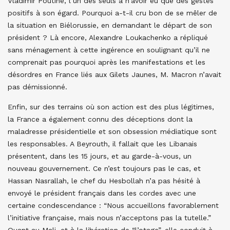
Vladimir Poutine, l’un des seuls à n’avoir eu que des gestes
positifs à son égard. Pourquoi a-t-il cru bon de se mêler de
la situation en Biélorussie, en demandant le départ de son
président ? Là encore, Alexandre Loukachenko a répliqué
sans ménagement à cette ingérence en soulignant qu’il ne
comprenait pas pourquoi après les manifestations et les
désordres en France liés aux Gilets Jaunes, M. Macron n’avait
pas démissionné.
Enfin, sur des terrains où son action est des plus légitimes,
la France a également connu des déceptions dont la
maladresse présidentielle et son obsession médiatique sont
les responsables. A Beyrouth, il fallait que les Libanais
présentent, dans les 15 jours, et au garde-à-vous, un
nouveau gouvernement. Ce n’est toujours pas le cas, et
Hassan Nasrallah, le chef du Hesbollah n’a pas hésité à
envoyé le président français dans les cordes avec une
certaine condescendance : “Nous accueillons favorablement
l’initiative française, mais nous n’acceptons pas la tutelle.”