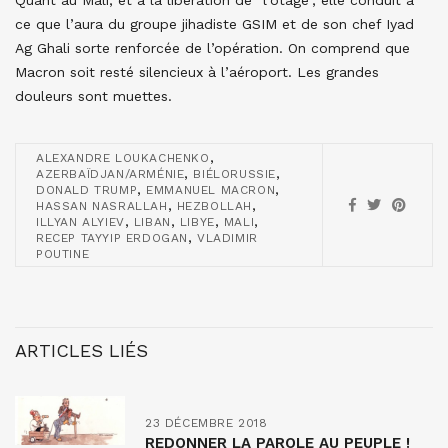
Quant au Mali, et à la libération de “l’otage”, elle conduit à
ce que l’aura du groupe jihadiste GSIM et de son chef Iyad
Ag Ghali sorte renforcée de l’opération. On comprend que
Macron soit resté silencieux à l’aéroport. Les grandes
douleurs sont muettes.
,
ALEXANDRE LOUKACHENKO
,
,
AZERBAÏDJAN/ARMÉNIE
BIÉLORUSSIE
,
,
DONALD TRUMP
EMMANUEL MACRON
,
,
HASSAN NASRALLAH
HEZBOLLAH
,
,
,
,
ILLYAN ALYIEV
LIBAN
LIBYE
MALI
,
RECEP TAYYIP ERDOGAN
VLADIMIR
POUTINE
ARTICLES LIÉS
23 DÉCEMBRE 2018
REDONNER LA PAROLE AU PEUPLE !