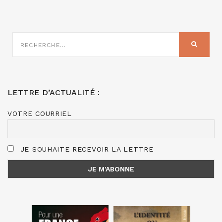
RECHERCHE
SUR
RECHER
:
LETTRE D’ACTUALITÉ :
VOTRE COURRIEL
JE SOUHAITE RECEVOIR LA LETTRE