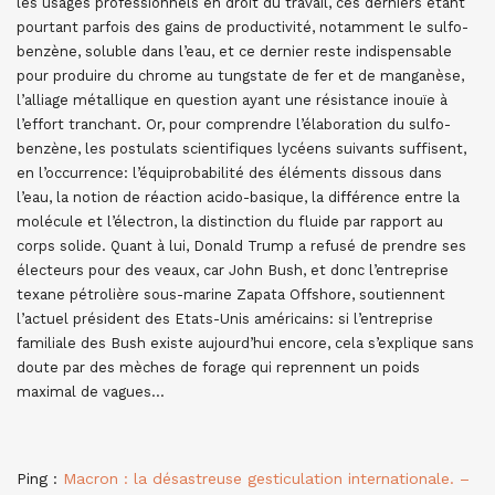
les usages professionnels en droit du travail, ces derniers étant
pourtant parfois des gains de productivité, notamment le sulfo-
benzène, soluble dans l’eau, et ce dernier reste indispensable
pour produire du chrome au tungstate de fer et de manganèse,
l’alliage métallique en question ayant une résistance inouïe à
l’effort tranchant. Or, pour comprendre l’élaboration du sulfo-
benzène, les postulats scientifiques lycéens suivants suffisent,
en l’occurrence: l’équiprobabilité des éléments dissous dans
l’eau, la notion de réaction acido-basique, la différence entre la
molécule et l’électron, la distinction du fluide par rapport au
corps solide. Quant à lui, Donald Trump a refusé de prendre ses
électeurs pour des veaux, car John Bush, et donc l’entreprise
texane pétrolière sous-marine Zapata Offshore, soutiennent
l’actuel président des Etats-Unis américains: si l’entreprise
familiale des Bush existe aujourd’hui encore, cela s’explique sans
doute par des mèches de forage qui reprennent un poids
maximal de vagues…
Ping :
Macron : la désastreuse gesticulation internationale. –