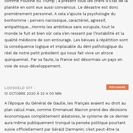
comme Poutine ou Trump ; à présent tous les chefs d’État de la
planète en sont eux aussi convaincus. Le désastre est donc
premièrement personnel. A cela s’ajoute la psychologie du
bonhomme : pervers narcissique, caractériel, agressif,
antipathique…Hormis les ambitieux sans scrupule, tout le
monde le fuit et bien sûr cela s’en ressent par l’instabilité et la
qualité médiocre de son entourage. Les bévues à répétition sont
la conséquence logique et implacable du déni pathologique du
réel de notre petit président qui nous fait vivre un atroce
quinquennat. Par sa faute, la France est désormais un pays en
voie de sous-développement.
RÉPONDRE
LOOSVELD
DIT :
13 OCTOBRE 2020 À 22 H 00 MIN
A l’époque du Général de Gaulle, les Français avaient eu droit au
plan calcul mais, comme Emmanuel Macron prend des décisions
économiques complètement aléatoires, le cynisme de ce dernier
aura même publiquement tronqué la pensée politique pourtant
suivie officiellement par Gérald Darmanin; c’est peut-être la