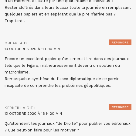
d’un moment à l’autre par une quarantaine d’ individus ?
Rester cloîtrés dans leurs locaux toute la journée en remplissant
quelques papiers et en espérant que le pire n’arrive pas ?
Trop tard !
RÉPONDRE
OBLABLA
DIT :
13 OCTOBRE 2020 À 11 H 10 MIN
Encore un excellent papier qu’on aimerait lire dans des journaux
tels que le Figaro, malheureusement devenu un soutien du
macronisme.
Remarquable synthèse du fiasco diplomatique de ce gamin
incapable de comprendre les problèmes géopolitiques.
RÉPONDRE
KERNEILLA
DIT :
13 OCTOBRE 2020 À 16 H 20 MIN
Qu’attendent les journaux “de Droite” pour publier vos éditoriaux
? Que peut-on faire pour les motiver ?