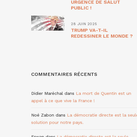
URGENCE DE SALUT
PUBLIC !
28 JUIN 2025
TRUMP VA-T-IL
REDESSINER LE MONDE ?
COMMENTAIRES RÉCENTS
Didier Maréchal
dans
La mort de Quentin est un
appel à ce que vive la France !
Noé Zabon
dans
La démocratie directe est la seul
solution pour notre pays.
Erwan
dans
La démocratie directe est la seule