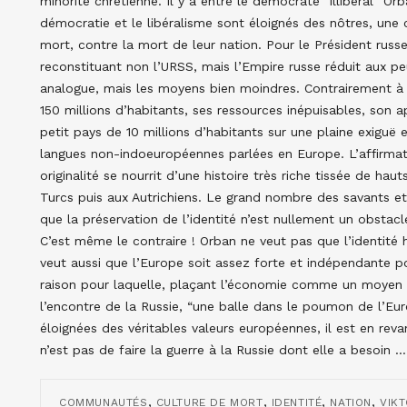
minorité chrétienne. Il y a entre le démocrate “illibéral” Or
démocratie et le libéralisme sont éloignés des nôtres, une 
mort, contre la mort de leur nation. Pour le Président russe,
reconstituant non l’URSS, mais l’Empire russe réduit aux pe
analogue, mais les moyens bien moindres. Contrairement à la
150 millions d’habitants, ses ressources inépuisables, son
petit pays de 10 millions d’habitants sur une plaine exiguë
langues non-indoeuropéennes parlées en Europe. L’affirmat
originalité se nourrit d’une histoire très riche tissée de h
Turcs puis aux Autrichiens. Le grand nombre des savants et 
que la préservation de l’identité n’est nullement un obstacle
C’est même le contraire ! Orban ne veut pas que l’identité 
veut aussi que l’Europe soit assez forte et indépendante po
raison pour laquelle, plaçant l’économie comme un moyen e
l’encontre de la Russie, “une balle dans le poumon de l’Euro
éloignées des véritables valeurs européennes, il est en reva
n’est pas de faire la guerre à la Russie dont elle a besoin 
,
,
,
,
COMMUNAUTÉS
CULTURE DE MORT
IDENTITÉ
NATION
VIK