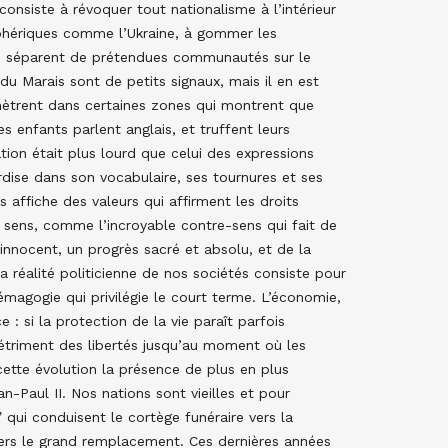
onsiste à révoquer tout nationalisme à l’intérieur
iphériques comme l’Ukraine, à gommer les
 qui séparent de prétendues communautés sur le
 du Marais sont de petits signaux, mais il en est
énètrent dans certaines zones qui montrent que
s enfants parlent anglais, et truffent leurs
tion était plus lourd que celui des expressions
rdise dans son vocabulaire, ses tournures et ses
 affiche des valeurs qui affirment les droits
on sens, comme l’incroyable contre-sens qui fait de
 innocent, un progrès sacré et absolu, et de la
 réalité politicienne de nos sociétés consiste pour
démagogie qui privilégie le court terme. L’économie,
 : si la protection de la vie paraît parfois
 détriment des libertés jusqu’au moment où les
cette évolution la présence de plus en plus
n-Paul II. Nos nations sont vieilles et pour
 qui conduisent le cortège funéraire vers la
vers le grand remplacement. Ces dernières années