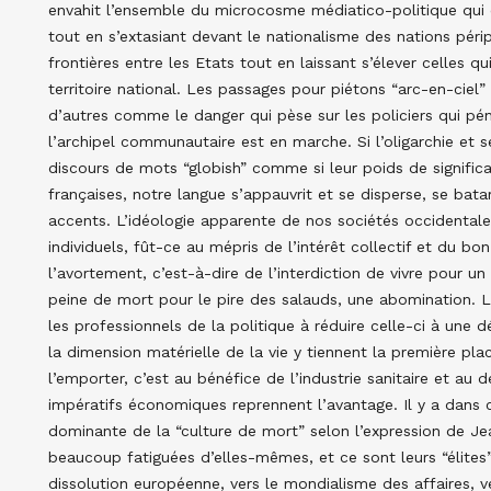
envahit l’ensemble du microcosme médiatico-politique qui c
tout en s’extasiant devant le nationalisme des nations pér
frontières entre les Etats tout en laissant s’élever celles
territoire national. Les passages pour piétons “arc-en-ciel”
d’autres comme le danger qui pèse sur les policiers qui p
l’archipel communautaire est en marche. Si l’oligarchie et se
discours de mots “globish” comme si leur poids de significa
françaises, notre langue s’appauvrit et se disperse, se bata
accents. L’idéologie apparente de nos sociétés occidentales
individuels, fût-ce au mépris de l’intérêt collectif et du b
l’avortement, c’est-à-dire de l’interdiction de vivre pour un
peine de mort pour le pire des salauds, une abomination. La
les professionnels de la politique à réduire celle-ci à une 
la dimension matérielle de la vie y tiennent la première place
l’emporter, c’est au bénéfice de l’industrie sanitaire et au
impératifs économiques reprennent l’avantage. Il y a dans 
dominante de la “culture de mort” selon l’expression de Jea
beaucoup fatiguées d’elles-mêmes, et ce sont leurs “élites”
dissolution européenne, vers le mondialisme des affaires, 