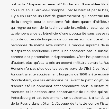
ont vu le “drapeau arc-en-ciel” flotter sur l’Assemblée Nati
couleurs sous l’Arc-de-Triomphe : par le haut et par le bas
Il y a en Europe un Chef de gouvernement qui constitue une
de la Hongrie pour la cinquième fois dont quatre d’affilée. C
qui règne au sein de la technocratie bruxelloise, celui qui 
la bienpensance et bénéficie d’une popularité sans cesse 
volonté du peuple hongrois de conserver son identité ethniq
personnes de même sexe comme la marque suprême de notre
d’inspiration chrétienne. Enfin, il ne considère pas la Rus
comme des partenaires indispensables. C’est insupportabl
d’autant plus qu’elle a pris un accent militaire contre la
Hongrie n’a pas plus que les autres pays de l’Est à se félic
Au contraire, le soulèvement hongrois de 1956 a été écrasé
Occidentaux, que les Américains ne lèvent le petit doigt, n
d’abord été un opposant anticommuniste sous la dictature sa
marxiste et le nationalisme conservateur de Poutine qui ne
Petersbourg et est évidemment un occidental. Il a tendu la
de la Russie dans l’Otan à l’époque de la lutte contre l’isl