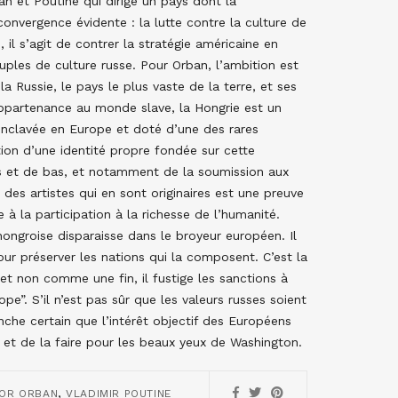
ban et Poutine qui dirige un pays dont la
convergence évidente : la lutte contre la culture de
 il s’agit de contrer la stratégie américaine en
uples de culture russe. Pour Orban, l’ambition est
 Russie, le pays le plus vaste de la terre, et ses
 appartenance au monde slave, la Hongrie est un
 enclavée en Europe et doté d’une des rares
ion d’une identité propre fondée sur cette
auts et de bas, et notamment de la soumission aux
des artistes qui en sont originaires est une preuve
 à la participation à la richesse de l’humanité.
hongroise disparaisse dans le broyeur européen. Il
ur préserver les nations qui la composent. C’est la
t non comme une fin, il fustige les sanctions à
pe”. S’il n’est pas sûr que les valeurs russes soient
nche certain que l’intérêt objectif des Européens
… et de la faire pour les beaux yeux de Washington.
,
TOR ORBAN
VLADIMIR POUTINE